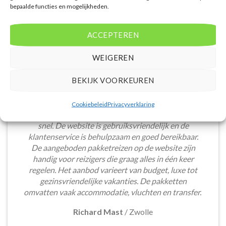
bepaalde functies en mogelijkheden.
ACCEPTEREN
WEIGEREN
BEKIJK VOORKEUREN
Het boeken van een lastminute vakantie via
Cookiebeleid
Privacyverklaring
Voordeligelastminutevakantie.nl is eenvoudig en
snel. De website is gebruiksvriendelijk en de
klantenservice is behulpzaam en goed bereikbaar.
De aangeboden pakketreizen op de website zijn
handig voor reizigers die graag alles in één keer
regelen. Het aanbod varieert van budget, luxe tot
gezinsvriendelijke vakanties. De pakketten
omvatten vaak accommodatie, vluchten en transfer.
Richard Mast
/
Zwolle