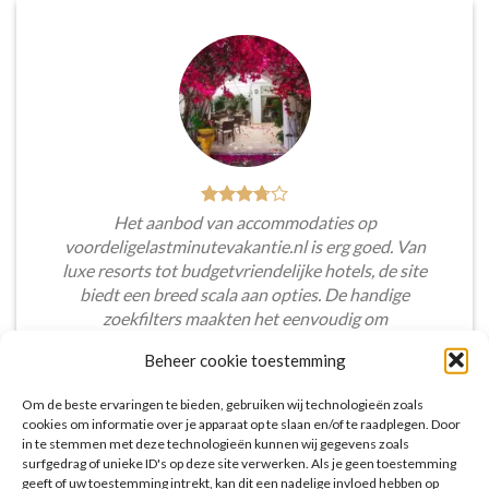
Het aanbod van accommodaties op
voordeligelastminutevakantie.nl is erg goed. Van
luxe resorts tot budgetvriendelijke hotels, de site
biedt een breed scala aan opties. De handige
zoekfilters maakten het eenvoudig om
accommodaties te vinden die aansluiten bij mijn
Beheer cookie toestemming
voorkeuren en budget.
Om de beste ervaringen te bieden, gebruiken wij technologieën zoals
Tim Beukers
/
Tilburg
cookies om informatie over je apparaat op te slaan en/of te raadplegen. Door
in te stemmen met deze technologieën kunnen wij gegevens zoals
surfgedrag of unieke ID's op deze site verwerken. Als je geen toestemming
geeft of uw toestemming intrekt, kan dit een nadelige invloed hebben op