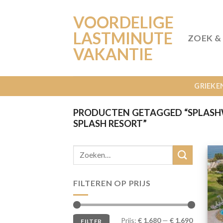
Ga
VOORDELIGE
naar
inhoud
LASTMINUTE
ZOEK &
VAKANTIE
GRIEKE
PRODUCTEN GETAGGED “SPLASH
SPLASH RESORT”
FILTEREN OP PRIJS
Min.
Max.
Prijs:
€ 1.680
—
€ 1.690
FILTER
prijs
prijs