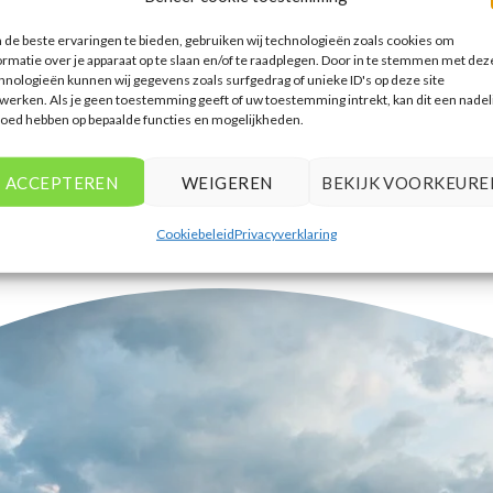
accommodaties te vinden die
de beste ervaringen te bieden, gebruiken wij technologieën zoals cookies om
aansluiten bij mijn voorkeuren en
ormatie over je apparaat op te slaan en/of te raadplegen. Door in te stemmen met dez
budget.
hnologieën kunnen wij gegevens zoals surfgedrag of unieke ID's op deze site
werken. Als je geen toestemming geeft of uw toestemming intrekt, kan dit een nadel
Tim Beukers
/
Tilburg
loed hebben op bepaalde functies en mogelijkheden.
ACCEPTEREN
WEIGEREN
BEKIJK VOORKEURE
Cookiebeleid
Privacyverklaring