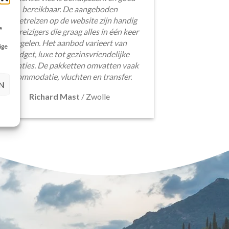
bereikbaar. De aangeboden
pakketreizen op de website zijn handig
e
voor reizigers die graag alles in één keer
regelen. Het aanbod varieert van
ige
budget, luxe tot gezinsvriendelijke
vakanties. De pakketten omvatten vaak
accommodatie, vluchten en transfer.
N
Richard Mast
/
Zwolle