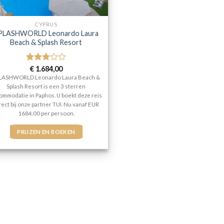
CYPRUS
PLASHWORLD Leonardo Laura
Beach & Splash Resort
Gewaardeerd
€
1.684,00
3
uit 5
LASHWORLD Leonardo Laura Beach &
Splash Resort is een 3 sterren
ommodatie in Paphos. U boekt deze reis
rect bij onze partner TUI. Nu vanaf EUR
1684.00 per persoon.
PRIJZEN EN BOEKEN