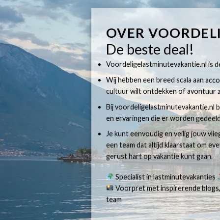
OVER VOORDEL
De beste deal!
Voordeligelastminutevakantie.nl is dé
Wij hebben een breed scala aan accom
cultuur wilt ontdekken of avontuur z
Bij voordeligelastminutevakantie.nl b
en ervaringen die er worden gedeeld
Je kunt eenvoudig en veilig jouw vli
een team dat altijd klaarstaat om e
gerust hart op vakantie kunt gaan.
Specialist in lastminutevakanties
Voorpret met inspirerende blogs,
team