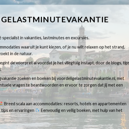
IGELASTMINUTEVAKANTIE
 specialist in vakanties, lastminutes en excursies.
modaties waaruit je kunt kiezen, of je nu wilt relaxen op het strand,
oekt in de natuur.
egint de voorpret al voordat je het vliegtuig instapt, door de blogs, tip
.
egvakantie zoeken en boeken bij voordeligelastminutevakantie.nl, met
ventuele vragen te beantwoorden en ervoor te zorgen dat jij met een
Breed scala aan accommodaties: resorts, hotels en appartementen
 tips en ervaringen
Eenvoudig en veilig boeken, met hulp van het