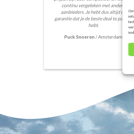
continu vergeleken met andere
Om 
aanbieders. Je hebt dus altijd de
inf
garantie dat je de beste deal te pakken
tec
hebt.
ver
inv
Puck Snoeren
/
Amsterdam