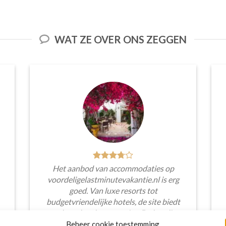
WAT ZE OVER ONS ZEGGEN
Het aanbod van accommodaties op
voordeligelastminutevakantie.nl is erg
goed. Van luxe resorts tot
budgetvriendelijke hotels, de site biedt
een breed scala aan opties. De handige
zoekfilters maakten het eenvoudig om
Beheer cookie toestemming