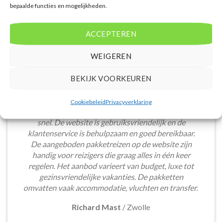
bepaalde functies en mogelijkheden.
ACCEPTEREN
WEIGEREN
BEKIJK VOORKEUREN
Het boeken van een lastminute vakantie via
Cookiebeleid
Privacyverklaring
Voordeligelastminutevakantie.nl is eenvoudig en
snel. De website is gebruiksvriendelijk en de
klantenservice is behulpzaam en goed bereikbaar.
De aangeboden pakketreizen op de website zijn
handig voor reizigers die graag alles in één keer
regelen. Het aanbod varieert van budget, luxe tot
gezinsvriendelijke vakanties. De pakketten
omvatten vaak accommodatie, vluchten en transfer.
Richard Mast
/
Zwolle