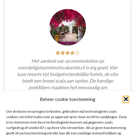
Het aanbod van accommodaties op
voordeligelastminutevakantie.nl is erg goed. Van
luxe resorts tot budgetvriendelijke hotels, de site
biedt een breed scala aan opties. De handige
zoekfilters maakten het eenvoudig om
accommodaties te vinden die aansluiten bij mijn
Beheer cookie toestemming
voorkeuren en budget.
Om de beste ervaringen te bieden, gebruiken wij technologieën zoals
Tim Beukers
/
Tilburg
cookies om informatie over je apparaat op te slaan en/of te raadplegen. Door
in te stemmen met deze technologieën kunnen wij gegevens zoals
surfgedrag of unieke ID's op deze site verwerken. Als je geen toestemming
geeft of uw toestemming intrekt, kan dit een nadelige invloed hebben op