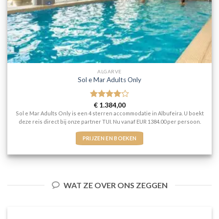
ALGARVE
Sol e Mar Adults Only
Gewaardeerd
€
1.384,00
4
uit 5
Sol e Mar Adults Only is een 4 sterren accommodatie in Albufeira. U boekt
deze reis direct bij onze partner TUI. Nu vanaf EUR 1384.00 per persoon.
PRIJZEN EN BOEKEN
WAT ZE OVER ONS ZEGGEN