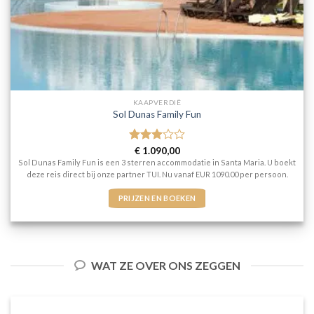
KAAPVERDIË
Sol Dunas Family Fun
Gewaardeerd
€
1.090,00
3
uit 5
Sol Dunas Family Fun is een 3 sterren accommodatie in Santa Maria. U boekt
deze reis direct bij onze partner TUI. Nu vanaf EUR 1090.00 per persoon.
PRIJZEN EN BOEKEN
WAT ZE OVER ONS ZEGGEN