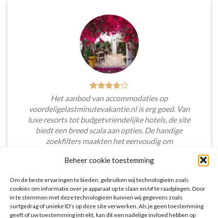
Het aanbod van accommodaties op
voordeligelastminutevakantie.nl is erg goed. Van
luxe resorts tot budgetvriendelijke hotels, de site
biedt een breed scala aan opties. De handige
zoekfilters maakten het eenvoudig om
accommodaties te vinden die aansluiten bij mijn
Beheer cookie toestemming
voorkeuren en budget.
Om de beste ervaringen te bieden, gebruiken wij technologieën zoals
Tim Beukers
/
Tilburg
cookies om informatie over je apparaat op te slaan en/of te raadplegen. Door
in te stemmen met deze technologieën kunnen wij gegevens zoals
surfgedrag of unieke ID's op deze site verwerken. Als je geen toestemming
geeft of uw toestemming intrekt, kan dit een nadelige invloed hebben op