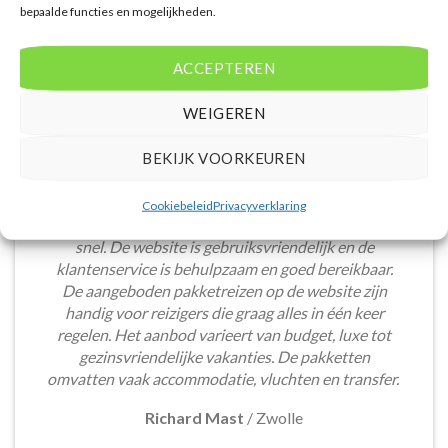
bepaalde functies en mogelijkheden.
ACCEPTEREN
WEIGEREN
BEKIJK VOORKEUREN
Het boeken van een lastminute vakantie via
Cookiebeleid
Privacyverklaring
Voordeligelastminutevakantie.nl is eenvoudig en
snel. De website is gebruiksvriendelijk en de
klantenservice is behulpzaam en goed bereikbaar.
De aangeboden pakketreizen op de website zijn
handig voor reizigers die graag alles in één keer
regelen. Het aanbod varieert van budget, luxe tot
gezinsvriendelijke vakanties. De pakketten
omvatten vaak accommodatie, vluchten en transfer.
Richard Mast
/
Zwolle