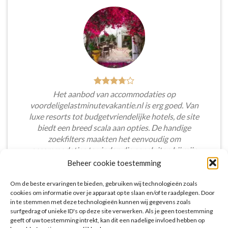
Het aanbod van accommodaties op
voordeligelastminutevakantie.nl is erg goed. Van
luxe resorts tot budgetvriendelijke hotels, de site
biedt een breed scala aan opties. De handige
zoekfilters maakten het eenvoudig om
accommodaties te vinden die aansluiten bij mijn
voorkeuren en budget.
Beheer cookie toestemming
Tim Beukers
/
Tilburg
Om de beste ervaringen te bieden, gebruiken wij technologieën zoals
cookies om informatie over je apparaat op te slaan en/of te raadplegen. Door
in te stemmen met deze technologieën kunnen wij gegevens zoals
surfgedrag of unieke ID's op deze site verwerken. Als je geen toestemming
geeft of uw toestemming intrekt, kan dit een nadelige invloed hebben op