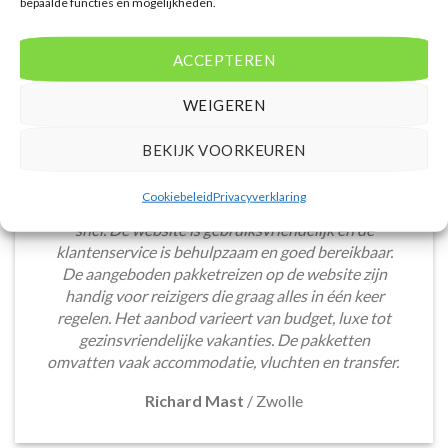
bepaalde functies en mogelijkheden.
ACCEPTEREN
WEIGEREN
BEKIJK VOORKEUREN
Het boeken van een lastminute vakantie via
Cookiebeleid
Privacyverklaring
Voordeligelastminutevakantie.nl is eenvoudig en
snel. De website is gebruiksvriendelijk en de
klantenservice is behulpzaam en goed bereikbaar.
De aangeboden pakketreizen op de website zijn
handig voor reizigers die graag alles in één keer
regelen. Het aanbod varieert van budget, luxe tot
gezinsvriendelijke vakanties. De pakketten
omvatten vaak accommodatie, vluchten en transfer.
Richard Mast
/
Zwolle