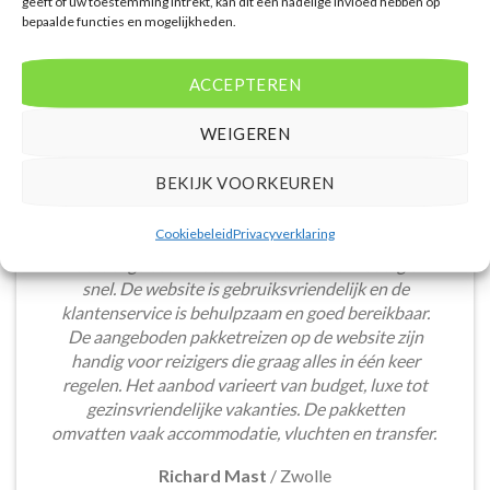
geeft of uw toestemming intrekt, kan dit een nadelige invloed hebben op
bepaalde functies en mogelijkheden.
ACCEPTEREN
WEIGEREN
BEKIJK VOORKEUREN
Cookiebeleid
Privacyverklaring
Het boeken van een lastminute vakantie via
Voordeligelastminutevakantie.nl is eenvoudig en
snel. De website is gebruiksvriendelijk en de
klantenservice is behulpzaam en goed bereikbaar.
De aangeboden pakketreizen op de website zijn
handig voor reizigers die graag alles in één keer
regelen. Het aanbod varieert van budget, luxe tot
gezinsvriendelijke vakanties. De pakketten
omvatten vaak accommodatie, vluchten en transfer.
Richard Mast
/
Zwolle