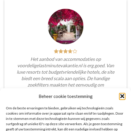
Het aanbod van accommodaties op
voordeligelastminutevakantie.nl is erg goed. Van
luxe resorts tot budgetvriendelijke hotels, de site
biedt een breed scala aan opties. De handige
zoekfilters maakten het eenvoudig om
accommodaties te vinden die aansluiten bij mijn
Beheer cookie toestemming
voorkeuren en budget.
Om de beste ervaringen te bieden, gebruiken wij technologieën zoals
Tim Beukers
/
Tilburg
cookies om informatie over je apparaat op te slaan en/of te raadplegen. Door
in te stemmen met deze technologieën kunnen wij gegevens zoals
surfgedrag of unieke ID's op deze site verwerken. Als je geen toestemming
geeft of uw toestemming intrekt, kan dit een nadelige invloed hebben op