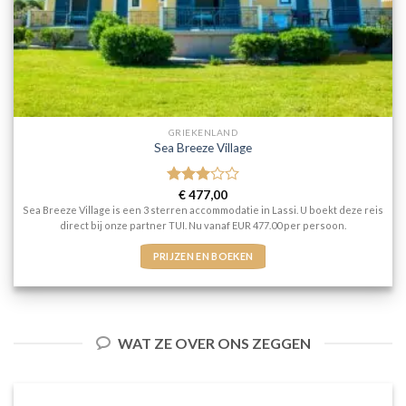
GRIEKENLAND
Sea Breeze Village
Gewaardeerd
€
477,00
3
uit 5
Sea Breeze Village is een 3 sterren accommodatie in Lassi. U boekt deze reis
direct bij onze partner TUI. Nu vanaf EUR 477.00 per persoon.
PRIJZEN EN BOEKEN
WAT ZE OVER ONS ZEGGEN