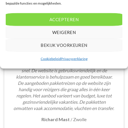
bepaalde functies en mogelijkheden.
ACCEPTEREN
WEIGEREN
BEKIJK VOORKEUREN
Het boeken van een lastminute vakantie via
Cookiebeleid
Privacyverklaring
Voordeligelastminutevakantie.nl is eenvoudig en
snel. De website is gebruiksvriendelijk en de
klantenservice is behulpzaam en goed bereikbaar.
De aangeboden pakketreizen op de website zijn
handig voor reizigers die graag alles in één keer
regelen. Het aanbod varieert van budget, luxe tot
gezinsvriendelijke vakanties. De pakketten
omvatten vaak accommodatie, vluchten en transfer.
Richard Mast
/
Zwolle