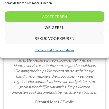
bepaalde functies en mogelijkheden.
ACCEPTEREN
WEIGEREN
BEKIJK VOORKEUREN
Het boeken van een lastminute vakantie via
Cookiebeleid
Privacyverklaring
Voordeligelastminutevakantie.nl is eenvoudig en
snel. De website is gebruiksvriendelijk en de
klantenservice is behulpzaam en goed bereikbaar.
De aangeboden pakketreizen op de website zijn
handig voor reizigers die graag alles in één keer
regelen. Het aanbod varieert van budget, luxe tot
gezinsvriendelijke vakanties. De pakketten
omvatten vaak accommodatie, vluchten en transfer.
Richard Mast
/
Zwolle