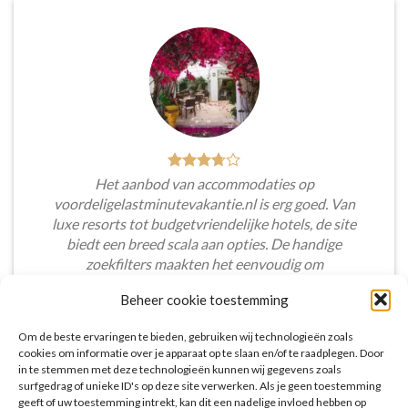
Het aanbod van accommodaties op
voordeligelastminutevakantie.nl is erg goed. Van
luxe resorts tot budgetvriendelijke hotels, de site
biedt een breed scala aan opties. De handige
zoekfilters maakten het eenvoudig om
accommodaties te vinden die aansluiten bij mijn
Beheer cookie toestemming
voorkeuren en budget.
Om de beste ervaringen te bieden, gebruiken wij technologieën zoals
Tim Beukers
/
Tilburg
cookies om informatie over je apparaat op te slaan en/of te raadplegen. Door
in te stemmen met deze technologieën kunnen wij gegevens zoals
surfgedrag of unieke ID's op deze site verwerken. Als je geen toestemming
geeft of uw toestemming intrekt, kan dit een nadelige invloed hebben op