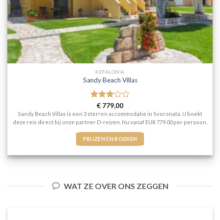
KEFALONIA
Sandy Beach Villas
Gewaardeerd
€
779,00
3
uit 5
Sandy Beach Villas is een 3 sterren accommodatie in Svoronata. U boekt
deze reis direct bij onze partner D-reizen. Nu vanaf EUR 779.00 per persoon.
PRIJZEN EN BOEKEN
WAT ZE OVER ONS ZEGGEN