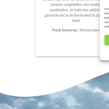
continu vergeleken met andere
Om 
aanbieders. Je hebt dus altijd de
inf
garantie dat je de beste deal te pakken
tec
hebt.
ver
inv
Puck Snoeren
/
Amsterdam