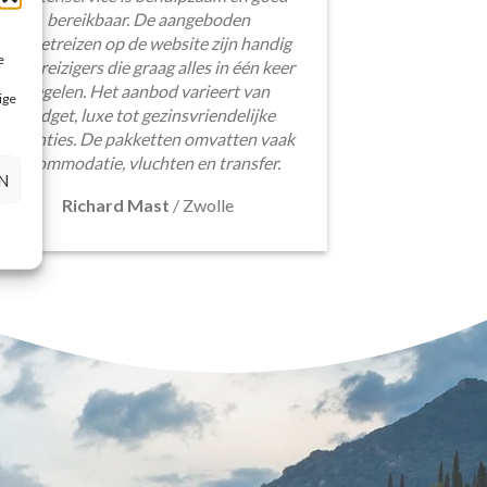
bereikbaar. De aangeboden
pakketreizen op de website zijn handig
e
voor reizigers die graag alles in één keer
regelen. Het aanbod varieert van
ige
budget, luxe tot gezinsvriendelijke
vakanties. De pakketten omvatten vaak
accommodatie, vluchten en transfer.
N
Richard Mast
/
Zwolle