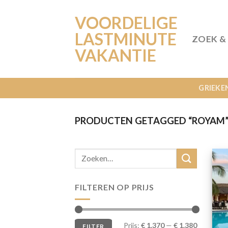
Ga
VOORDELIGE
naar
inhoud
LASTMINUTE
ZOEK &
VAKANTIE
GRIEKE
PRODUCTEN GETAGGED “ROYAM
FILTEREN OP PRIJS
Min.
Max.
Prijs:
€ 1.370
—
€ 1.380
FILTER
prijs
prijs