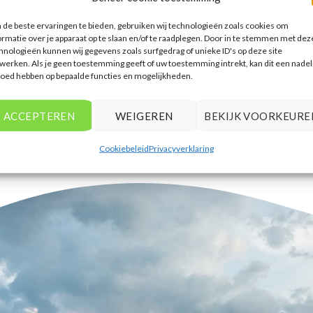
accommodaties te vinden die
de beste ervaringen te bieden, gebruiken wij technologieën zoals cookies om
aansluiten bij mijn voorkeuren en
ormatie over je apparaat op te slaan en/of te raadplegen. Door in te stemmen met dez
budget.
hnologieën kunnen wij gegevens zoals surfgedrag of unieke ID's op deze site
werken. Als je geen toestemming geeft of uw toestemming intrekt, kan dit een nadel
Tim Beukers
/
Tilburg
loed hebben op bepaalde functies en mogelijkheden.
ACCEPTEREN
WEIGEREN
BEKIJK VOORKEURE
Cookiebeleid
Privacyverklaring