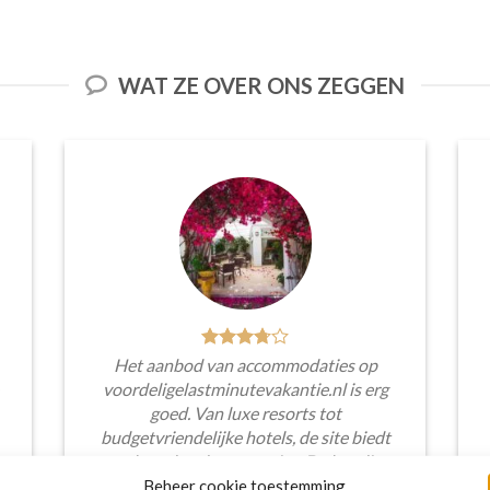
WAT ZE OVER ONS ZEGGEN
Het aanbod van accommodaties op
voordeligelastminutevakantie.nl is erg
goed. Van luxe resorts tot
budgetvriendelijke hotels, de site biedt
een breed scala aan opties. De handige
zoekfilters maakten het eenvoudig om
Beheer cookie toestemming