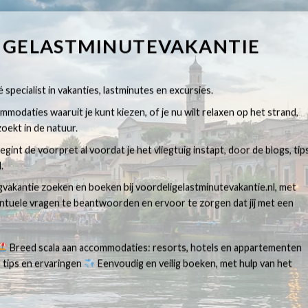
IGELASTMINUTEVAKANTIE
 specialist in vakanties, lastminutes en excursies.
modaties waaruit je kunt kiezen, of je nu wilt relaxen op het strand,
oekt in de natuur.
egint de voorpret al voordat je het vliegtuig instapt, door de blogs, tip
.
egvakantie zoeken en boeken bij voordeligelastminutevakantie.nl, met
ventuele vragen te beantwoorden en ervoor te zorgen dat jij met een
Breed scala aan accommodaties: resorts, hotels en appartementen
 tips en ervaringen
Eenvoudig en veilig boeken, met hulp van het