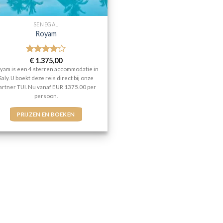
SENEGAL
Royam
Gewaardeerd
€
1.375,00
4
uit 5
yam is een 4 sterren accommodatie in
Saly. U boekt deze reis direct bij onze
artner TUI. Nu vanaf EUR 1375.00 per
persoon.
PRIJZEN EN BOEKEN