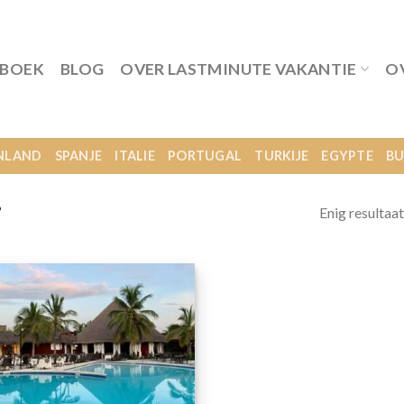
 BOEK
BLOG
OVER LASTMINUTE VAKANTIE
O
NLAND
SPANJE
ITALIE
PORTUGAL
TURKIJE
EGYPTE
BU
Enig resultaat
”