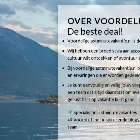
OVER VOORDEL
De beste deal!
Voordeligelastminutevakantie.nl is dé
Wij hebben een breed scala aan accom
cultuur wilt ontdekken of avontuur z
Bij voordeligelastminutevakantie.nl b
en ervaringen die er worden gedeeld
Je kunt eenvoudig en veilig jouw vli
een team dat altijd klaarstaat om e
gerust hart op vakantie kunt gaan.
Specialist in lastminutevakanties
Voorpret met inspirerende blogs,
team