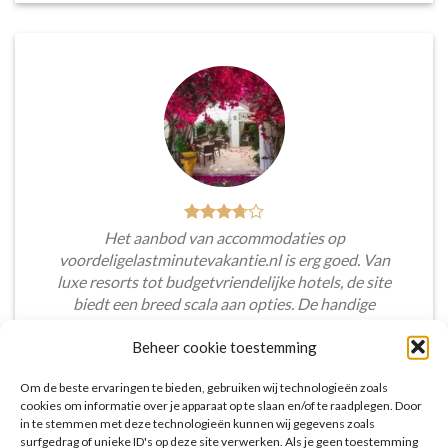
Het aanbod van accommodaties op
voordeligelastminutevakantie.nl is erg goed. Van
luxe resorts tot budgetvriendelijke hotels, de site
biedt een breed scala aan opties. De handige
zoekfilters maakten het eenvoudig om
Beheer cookie toestemming
accommodaties te vinden die aansluiten bij mijn
voorkeuren en budget.
Om de beste ervaringen te bieden, gebruiken wij technologieën zoals
cookies om informatie over je apparaat op te slaan en/of te raadplegen. Door
Tim Beukers
/
Tilburg
in te stemmen met deze technologieën kunnen wij gegevens zoals
surfgedrag of unieke ID's op deze site verwerken. Als je geen toestemming