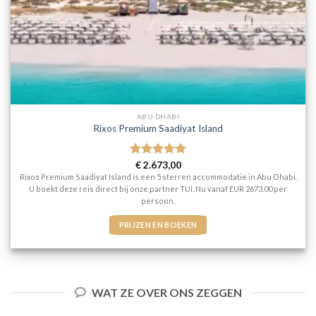
ABU DHABI
Rixos Premium Saadiyat Island
Gewaardeerd
€
2.673,00
5
uit 5
Rixos Premium Saadiyat Island is een 5 sterren accommodatie in Abu Dhabi.
U boekt deze reis direct bij onze partner TUI. Nu vanaf EUR 2673.00 per
persoon.
PRIJZEN EN BOEKEN
WAT ZE OVER ONS ZEGGEN