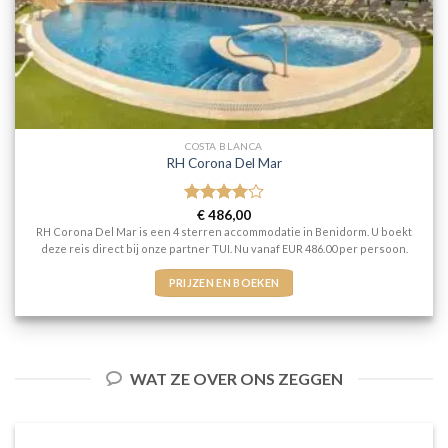
COSTA BLANCA
RH Corona Del Mar
Gewaardeerd
€
486,00
4
uit 5
RH Corona Del Mar is een 4 sterren accommodatie in Benidorm. U boekt
deze reis direct bij onze partner TUI. Nu vanaf EUR 486.00 per persoon.
PRIJZEN EN BOEKEN
WAT ZE OVER ONS ZEGGEN