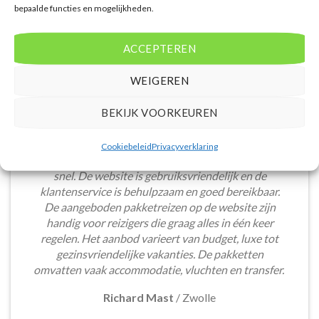
bepaalde functies en mogelijkheden.
ACCEPTEREN
WEIGEREN
BEKIJK VOORKEUREN
Het boeken van een lastminute vakantie via
Cookiebeleid
Privacyverklaring
Voordeligelastminutevakantie.nl is eenvoudig en
snel. De website is gebruiksvriendelijk en de
klantenservice is behulpzaam en goed bereikbaar.
De aangeboden pakketreizen op de website zijn
handig voor reizigers die graag alles in één keer
regelen. Het aanbod varieert van budget, luxe tot
gezinsvriendelijke vakanties. De pakketten
omvatten vaak accommodatie, vluchten en transfer.
Richard Mast
/
Zwolle