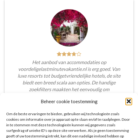
Het aanbod van accommodaties op
voordeligelastminutevakantie.nl is erg goed. Van
luxe resorts tot budgetvriendelijke hotels, de site
biedt een breed scala aan opties. De handige
zoekfilters maakten het eenvoudig om
accommodaties te vinden die aansluiten bij mijn
Beheer cookie toestemming
voorkeuren en budget.
Om de beste ervaringen te bieden, gebruiken wij technologieën zoals
Tim Beukers
/
Tilburg
cookies om informatie over je apparaat op te slaan en/of te raadplegen. Door
in te stemmen met deze technologieën kunnen wij gegevens zoals
surfgedrag of unieke ID's op deze site verwerken. Als je geen toestemming
geeft of uw toestemming intrekt, kan dit een nadelige invloed hebben op