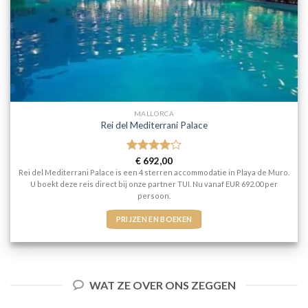
MALLORCA
Rei del Mediterrani Palace
Gewaardeerd
€
692,00
4
uit 5
Rei del Mediterrani Palace is een 4 sterren accommodatie in Playa de Muro.
U boekt deze reis direct bij onze partner TUI. Nu vanaf EUR 692.00 per
persoon.
PRIJZEN EN BOEKEN
WAT ZE OVER ONS ZEGGEN