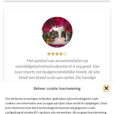
Het aanbod van accommodaties op
voordeligelastminutevakantie.nl is erg goed. Van
luxe resorts tot budgetvriendelijke hotels, de site
biedt een breed scala aan opties. De handige
zoekfilters maakten het eenvoudig om
Beheer cookie toestemming
accommodaties te vinden die aansluiten bij mijn
voorkeuren en budget.
Om de beste ervaringen te bieden, gebruiken wij technologieën zoals
cookies om informatie over je apparaat op te slaan en/of te raadplegen. Door
Tim Beukers
/
Tilburg
in te stemmen met deze technologieën kunnen wij gegevens zoals
surfgedrag of unieke ID's op deze site verwerken. Als je geen toestemming