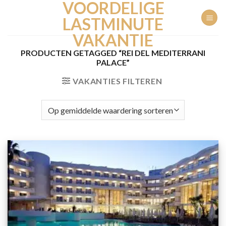
VOORDELIGE
Ga
naar
LASTMINUTE
inhoud
VAKANTIE
PRODUCTEN GETAGGED “REI DEL MEDITERRANI
PALACE”
VAKANTIES FILTEREN