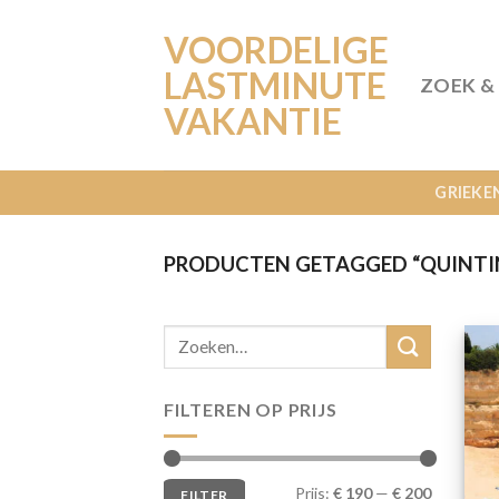
Ga
VOORDELIGE
naar
inhoud
LASTMINUTE
ZOEK &
VAKANTIE
GRIEKE
PRODUCTEN GETAGGED “QUINTI
FILTEREN OP PRIJS
Min.
Max.
Prijs:
€ 190
—
€ 200
FILTER
prijs
prijs