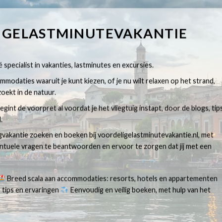
IGELASTMINUTEVAKANTIE
 specialist in vakanties, lastminutes en excursies.
modaties waaruit je kunt kiezen, of je nu wilt relaxen op het strand,
oekt in de natuur.
egint de voorpret al voordat je het vliegtuig instapt, door de blogs, tip
.
egvakantie zoeken en boeken bij voordeligelastminutevakantie.nl, met
ventuele vragen te beantwoorden en ervoor te zorgen dat jij met een
Breed scala aan accommodaties: resorts, hotels en appartementen
 tips en ervaringen
Eenvoudig en veilig boeken, met hulp van het