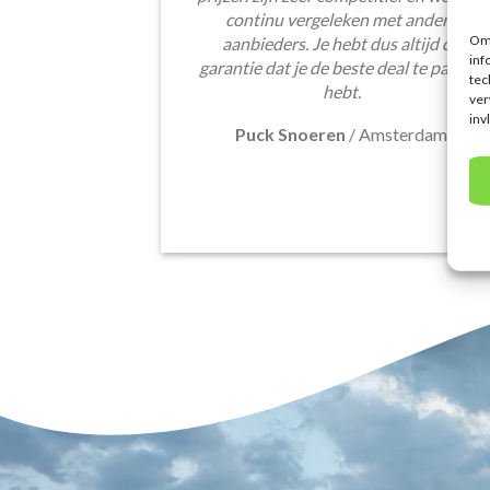
continu vergeleken met andere
Om 
aanbieders. Je hebt dus altijd de
inf
garantie dat je de beste deal te pakken
tec
hebt.
ver
inv
Puck Snoeren
/
Amsterdam