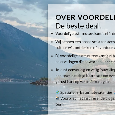
OVER VOORDEL
De beste deal!
Voordeligelastminutevakantie.nl is dé
Wij hebben een breed scala aan accom
cultuur wilt ontdekken of avontuur z
Bij voordeligelastminutevakantie.nl b
en ervaringen die er worden gedeeld
Je kunt eenvoudig en veilig jouw vli
een team dat altijd klaarstaat om e
gerust hart op vakantie kunt gaan.
Specialist in lastminutevakanties
Voorpret met inspirerende blogs,
team