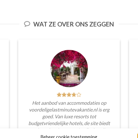
WAT ZE OVER ONS ZEGGEN
Het aanbod van accommodaties op
voordeligelastminutevakantie.nl is erg
goed. Van luxe resorts tot
budgetvriendelijke hotels, de site biedt
een breed scala aan opties. De handige
zoekfilters maakten het eenvoudig om
Beheer cookie toestemming