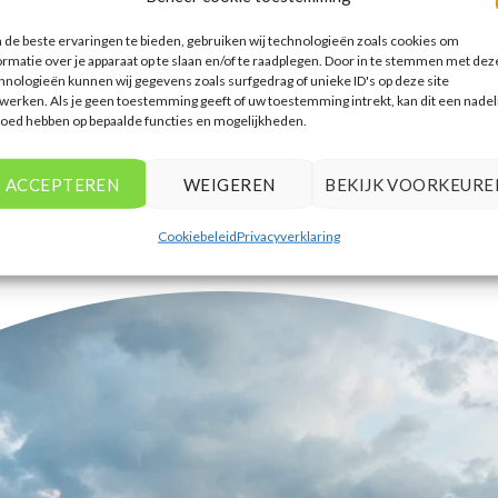
accommodaties te vinden die
de beste ervaringen te bieden, gebruiken wij technologieën zoals cookies om
aansluiten bij mijn voorkeuren en
ormatie over je apparaat op te slaan en/of te raadplegen. Door in te stemmen met dez
budget.
hnologieën kunnen wij gegevens zoals surfgedrag of unieke ID's op deze site
werken. Als je geen toestemming geeft of uw toestemming intrekt, kan dit een nadel
Tim Beukers
/
Tilburg
loed hebben op bepaalde functies en mogelijkheden.
ACCEPTEREN
WEIGEREN
BEKIJK VOORKEURE
Cookiebeleid
Privacyverklaring