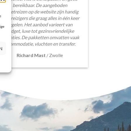
bereikbaar. De aangeboden
pakketreizen op de website zijn handig
e
voor reizigers die graag alles in één keer
regelen. Het aanbod varieert van
ige
budget, luxe tot gezinsvriendelijke
vakanties. De pakketten omvatten vaak
accommodatie, vluchten en transfer.
N
Richard Mast
/
Zwolle