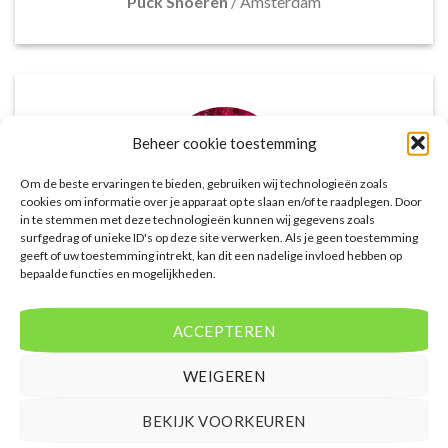
Puck Snoeren
/
Amsterdam
Beheer cookie toestemming
Om de beste ervaringen te bieden, gebruiken wij technologieën zoals
cookies om informatie over je apparaat op te slaan en/of te raadplegen. Door
in te stemmen met deze technologieën kunnen wij gegevens zoals
surfgedrag of unieke ID's op deze site verwerken. Als je geen toestemming
geeft of uw toestemming intrekt, kan dit een nadelige invloed hebben op
bepaalde functies en mogelijkheden.
Het aanbod van accommodaties op
voordeligelastminutevakantie.nl is erg goed. Van
luxe resorts tot budgetvriendelijke hotels, de site
ACCEPTEREN
biedt een breed scala aan opties. De handige
zoekfilters maakten het eenvoudig om
WEIGEREN
accommodaties te vinden die aansluiten bij mijn
voorkeuren en budget.
BEKIJK VOORKEUREN