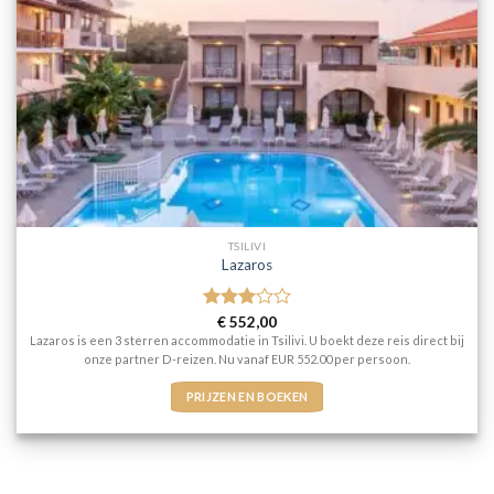
TSILIVI
Lazaros
Gewaardeerd
€
552,00
3
uit 5
Lazaros is een 3 sterren accommodatie in Tsilivi. U boekt deze reis direct bij
onze partner D-reizen. Nu vanaf EUR 552.00 per persoon.
PRIJZEN EN BOEKEN