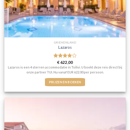
GRIEKENLAND
Lazaros
Gewaardeerd
€
622,00
4
uit 5
Lazaros is een 4 sterren accommodatie in Tsilivi. U boekt deze reis direct bij
onze partner TUI. Nu vanaf EUR 622.00 per persoon.
PRIJZEN EN BOEKEN