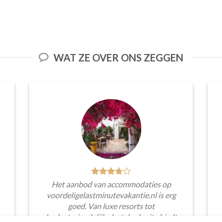
WAT ZE OVER ONS ZEGGEN
Het aanbod van accommodaties op
voordeligelastminutevakantie.nl is erg
goed. Van luxe resorts tot
budgetvriendelijke hotels, de site biedt