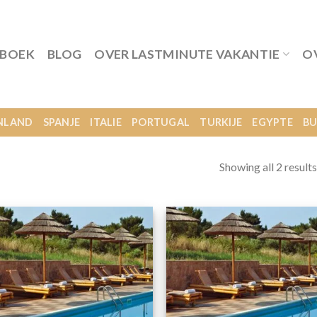
 BOEK
BLOG
OVER LASTMINUTE VAKANTIE
O
NLAND
SPANJE
ITALIE
PORTUGAL
TURKIJE
EGYPTE
BU
Showing all 2 results