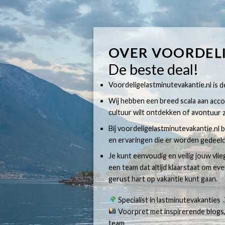
OVER VOORDEL
De beste deal!
Voordeligelastminutevakantie.nl is dé
Wij hebben een breed scala aan accom
cultuur wilt ontdekken of avontuur z
Bij voordeligelastminutevakantie.nl b
en ervaringen die er worden gedeeld
Je kunt eenvoudig en veilig jouw vli
een team dat altijd klaarstaat om e
gerust hart op vakantie kunt gaan.
Specialist in lastminutevakanties
Voorpret met inspirerende blogs,
team