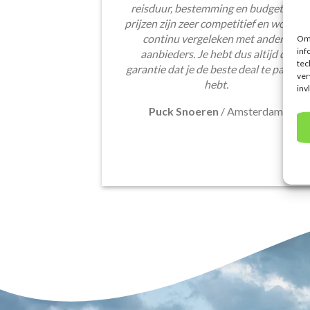
reisduur, bestemming en budget. De
prijzen zijn zeer competitief en worden
continu vergeleken met andere
Om 
inf
aanbieders. Je hebt dus altijd de
tec
garantie dat je de beste deal te pakken
ver
hebt.
inv
Puck Snoeren
/
Amsterdam