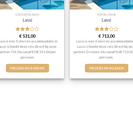
GRIEKENLAND
KEFALONIA
Lassi
Lassi
Gewaardeerd
€
531,00
Gewaardeerd
€
713,00
3
uit 5
3
uit 5
assi is een 3 sterren accommodatie in
Lassi is een 3 sterren accommodatie
assi. U boekt deze reis direct bij onze
Lassi. U boekt deze reis direct bij o
partner TUI. Nu vanaf EUR 531.00 per
partner D-reizen. Nu vanaf EUR 713.0
persoon.
persoon.
PRIJZEN EN BOEKEN
PRIJZEN EN BOEKEN