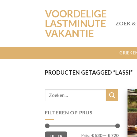
Ga
VOORDELIGE
naar
inhoud
LASTMINUTE
ZOEK &
VAKANTIE
GRIEKE
PRODUCTEN GETAGGED “LASSI”
FILTEREN OP PRIJS
Min.
Max.
Prijs:
€ 530
—
€ 720
FILTER
prijs
prijs