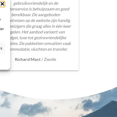
gebruiksvriendelijk en de
klantenservice is behulpzaam en goed
bereikbaar. De aangeboden
e
pakketreizen op de website zijn handig
voor reizigers die graag alles in één keer
ige
regelen. Het aanbod varieert van
budget, luxe tot gezinsvriendelijke
vakanties. De pakketten omvatten vaak
N
accommodatie, vluchten en transfer.
Richard Mast
/
Zwolle