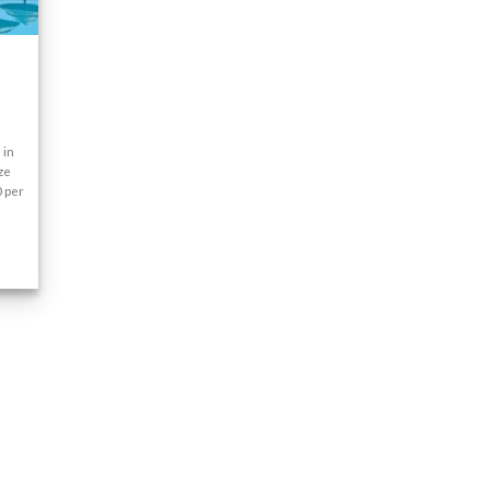
 in
nze
0 per