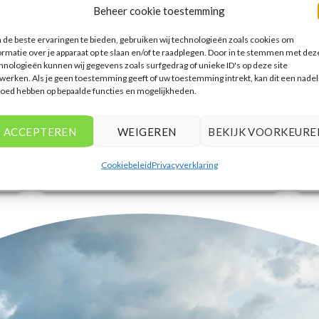
een breed scala aan opties. De handige
Beheer cookie toestemming
zoekfilters maakten het eenvoudig om
accommodaties te vinden die
de beste ervaringen te bieden, gebruiken wij technologieën zoals cookies om
ormatie over je apparaat op te slaan en/of te raadplegen. Door in te stemmen met dez
aansluiten bij mijn voorkeuren en
hnologieën kunnen wij gegevens zoals surfgedrag of unieke ID's op deze site
budget.
werken. Als je geen toestemming geeft of uw toestemming intrekt, kan dit een nadel
loed hebben op bepaalde functies en mogelijkheden.
Tim Beukers
/
Tilburg
ACCEPTEREN
WEIGEREN
BEKIJK VOORKEURE
Cookiebeleid
Privacyverklaring