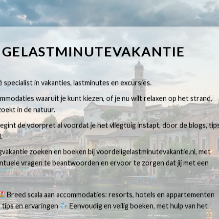
IGELASTMINUTEVAKANTIE
 specialist in vakanties, lastminutes en excursies.
modaties waaruit je kunt kiezen, of je nu wilt relaxen op het strand,
oekt in de natuur.
egint de voorpret al voordat je het vliegtuig instapt, door de blogs, tip
.
egvakantie zoeken en boeken bij voordeligelastminutevakantie.nl, met
ventuele vragen te beantwoorden en ervoor te zorgen dat jij met een
Breed scala aan accommodaties: resorts, hotels en appartementen
 tips en ervaringen
Eenvoudig en veilig boeken, met hulp van het