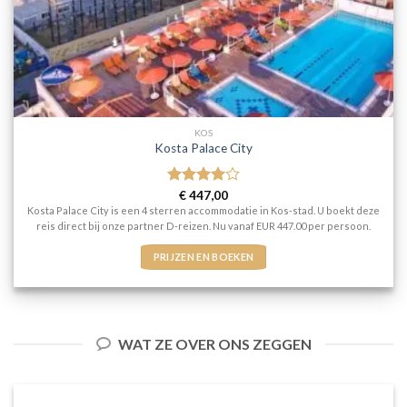
KOS
Kosta Palace City
Gewaardeerd
€
447,00
4
uit 5
Kosta Palace City is een 4 sterren accommodatie in Kos-stad. U boekt deze
reis direct bij onze partner D-reizen. Nu vanaf EUR 447.00 per persoon.
PRIJZEN EN BOEKEN
WAT ZE OVER ONS ZEGGEN