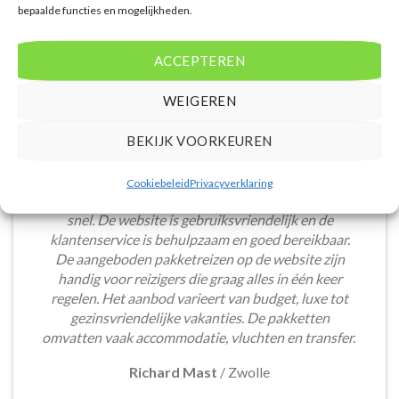
bepaalde functies en mogelijkheden.
ACCEPTEREN
WEIGEREN
BEKIJK VOORKEUREN
Het boeken van een lastminute vakantie via
Cookiebeleid
Privacyverklaring
Voordeligelastminutevakantie.nl is eenvoudig en
snel. De website is gebruiksvriendelijk en de
klantenservice is behulpzaam en goed bereikbaar.
De aangeboden pakketreizen op de website zijn
handig voor reizigers die graag alles in één keer
regelen. Het aanbod varieert van budget, luxe tot
gezinsvriendelijke vakanties. De pakketten
omvatten vaak accommodatie, vluchten en transfer.
Richard Mast
/
Zwolle