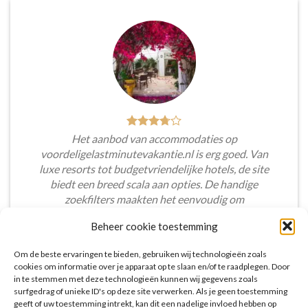
Het aanbod van accommodaties op
voordeligelastminutevakantie.nl is erg goed. Van
luxe resorts tot budgetvriendelijke hotels, de site
biedt een breed scala aan opties. De handige
zoekfilters maakten het eenvoudig om
accommodaties te vinden die aansluiten bij mijn
Beheer cookie toestemming
voorkeuren en budget.
Om de beste ervaringen te bieden, gebruiken wij technologieën zoals
Tim Beukers
/
Tilburg
cookies om informatie over je apparaat op te slaan en/of te raadplegen. Door
in te stemmen met deze technologieën kunnen wij gegevens zoals
surfgedrag of unieke ID's op deze site verwerken. Als je geen toestemming
geeft of uw toestemming intrekt, kan dit een nadelige invloed hebben op