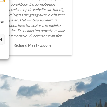
bereikbaar. De aangeboden
pakketreizen op de website zijn handig
e
voor reizigers die graag alles in één keer
regelen. Het aanbod varieert van
ige
budget, luxe tot gezinsvriendelijke
vakanties. De pakketten omvatten vaak
accommodatie, vluchten en transfer.
N
Richard Mast
/
Zwolle