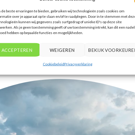
accommodaties te vinden die
de beste ervaringen te bieden, gebruiken wij technologieën zoals cookies om
aansluiten bij mijn voorkeuren en
ormatie over je apparaat op te slaan en/of te raadplegen. Door in te stemmen met dez
budget.
hnologieën kunnen wij gegevens zoals surfgedrag of unieke ID's op deze site
werken. Als je geen toestemming geeft of uw toestemming intrekt, kan dit een nadel
Tim Beukers
/
Tilburg
loed hebben op bepaalde functies en mogelijkheden.
ACCEPTEREN
WEIGEREN
BEKIJK VOORKEURE
Cookiebeleid
Privacyverklaring