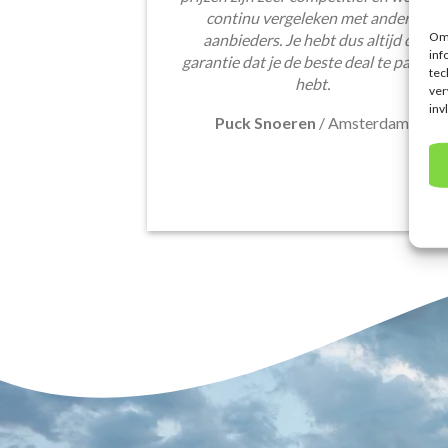
continu vergeleken met andere
Om 
aanbieders. Je hebt dus altijd de
inf
garantie dat je de beste deal te pakken
tec
hebt.
ver
inv
Puck Snoeren
/
Amsterdam