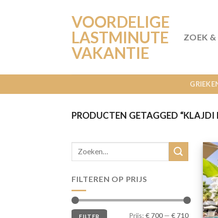
Ga
VOORDELIGE
naar
inhoud
LASTMINUTE
ZOEK &
VAKANTIE
GRIEKE
PRODUCTEN GETAGGED “KLAJDI 
FILTEREN OP PRIJS
Min.
Max.
Prijs:
€ 700
—
€ 710
FILTER
prijs
prijs