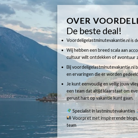
OVER VOORDEL
De beste deal!
Voordeligelastminutevakantie.nl is dé
Wij hebben een breed scala aan accom
cultuur wilt ontdekken of avontuur z
Bij voordeligelastminutevakantie.nl b
en ervaringen die er worden gedeeld
Je kunt eenvoudig en veilig jouw vli
een team dat altijd klaarstaat om e
gerust hart op vakantie kunt gaan.
Specialist in lastminutevakanties
Voorpret met inspirerende blogs,
team