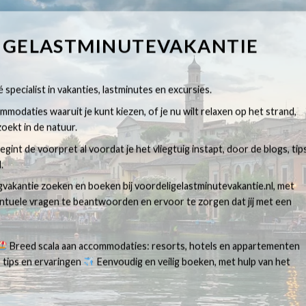
IGELASTMINUTEVAKANTIE
 specialist in vakanties, lastminutes en excursies.
modaties waaruit je kunt kiezen, of je nu wilt relaxen op het strand,
oekt in de natuur.
egint de voorpret al voordat je het vliegtuig instapt, door de blogs, tip
.
egvakantie zoeken en boeken bij voordeligelastminutevakantie.nl, met
ventuele vragen te beantwoorden en ervoor te zorgen dat jij met een
Breed scala aan accommodaties: resorts, hotels en appartementen
 tips en ervaringen
Eenvoudig en veilig boeken, met hulp van het