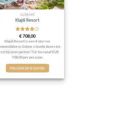
ALBANIË
Klajdi Resort
Gewaardeerd
€
708,00
4
uit 5
Klajdi Resort is een 4 sterren
ommodatie in Golem. U boekt deze reis
rect bij onze partner TUI. Nu vanaf EUR
708.00 per persoon.
PRIJZEN EN BOEKEN