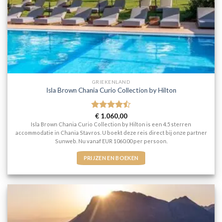
GRIEKENLAND
Isla Brown Chania Curio Collection by Hilton
Gewaardeerd
€
1.060,00
4.5
uit 5
Isla Brown Chania Curio Collection by Hilton is een 4.5 sterren
accommodatie in Chania Stavros. U boekt deze reis direct bij onze partner
Sunweb. Nu vanaf EUR 1060.00 per persoon.
PRIJZEN EN BOEKEN