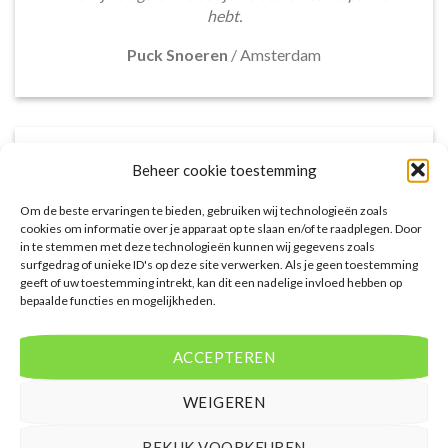
hebt.
Puck Snoeren
/
Amsterdam
Beheer cookie toestemming
Om de beste ervaringen te bieden, gebruiken wij technologieën zoals
cookies om informatie over je apparaat op te slaan en/of te raadplegen. Door
in te stemmen met deze technologieën kunnen wij gegevens zoals
surfgedrag of unieke ID's op deze site verwerken. Als je geen toestemming
geeft of uw toestemming intrekt, kan dit een nadelige invloed hebben op
bepaalde functies en mogelijkheden.
Het aanbod van accommodaties op
voordeligelastminutevakantie.nl is erg goed. Van
ACCEPTEREN
luxe resorts tot budgetvriendelijke hotels, de site
biedt een breed scala aan opties. De handige
WEIGEREN
zoekfilters maakten het eenvoudig om
accommodaties te vinden die aansluiten bij mijn
BEKIJK VOORKEUREN