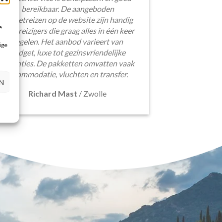
bereikbaar. De aangeboden
pakketreizen op de website zijn handig
e
voor reizigers die graag alles in één keer
regelen. Het aanbod varieert van
ige
budget, luxe tot gezinsvriendelijke
vakanties. De pakketten omvatten vaak
accommodatie, vluchten en transfer.
N
Richard Mast
/
Zwolle