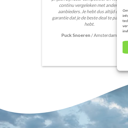
continu vergeleken met andere
Om 
aanbieders. Je hebt dus altijd de
inf
garantie dat je de beste deal te pakken
tec
hebt.
ver
inv
Puck Snoeren
/
Amsterdam