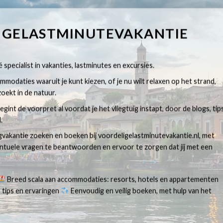
IGELASTMINUTEVAKANTIE
 specialist in vakanties, lastminutes en excursies.
modaties waaruit je kunt kiezen, of je nu wilt relaxen op het strand,
oekt in de natuur.
egint de voorpret al voordat je het vliegtuig instapt, door de blogs, tip
.
egvakantie zoeken en boeken bij voordeligelastminutevakantie.nl, met
ventuele vragen te beantwoorden en ervoor te zorgen dat jij met een
Breed scala aan accommodaties: resorts, hotels en appartementen
 tips en ervaringen
Eenvoudig en veilig boeken, met hulp van het