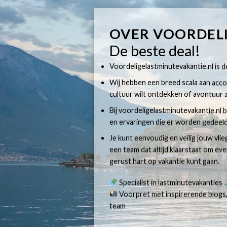
OVER VOORDEL
De beste deal!
Voordeligelastminutevakantie.nl is dé
Wij hebben een breed scala aan accom
cultuur wilt ontdekken of avontuur z
Bij voordeligelastminutevakantie.nl b
en ervaringen die er worden gedeeld
Je kunt eenvoudig en veilig jouw vli
een team dat altijd klaarstaat om e
gerust hart op vakantie kunt gaan.
Specialist in lastminutevakanties
Voorpret met inspirerende blogs,
team