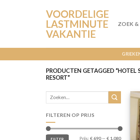
Ga
VOORDELIGE
naar
inhoud
LASTMINUTE
ZOEK &
VAKANTIE
GRIEKE
PRODUCTEN GETAGGED “HOTEL 
RESORT”
FILTEREN OP PRIJS
Min.
Max.
Prijs:
€ 690
—
€ 1.080
FILTER
prijs
prijs