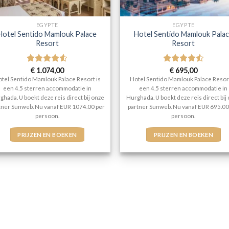
EGYPTE
EGYPTE
Hotel Sentido Mamlouk Palace
Hotel Sentido Mamlouk Pala
Resort
Resort
Gewaardeerd
€
1.074,00
Gewaardeerd
€
695,00
4.5
uit 5
4.5
uit 5
tel Sentido Mamlouk Palace Resort is
Hotel Sentido Mamlouk Palace Resort
een 4.5 sterren accommodatie in
een 4.5 sterren accommodatie in
ghada. U boekt deze reis direct bij onze
Hurghada. U boekt deze reis direct bij
tner Sunweb. Nu vanaf EUR 1074.00 per
partner Sunweb. Nu vanaf EUR 695.00
persoon.
persoon.
PRIJZEN EN BOEKEN
PRIJZEN EN BOEKEN