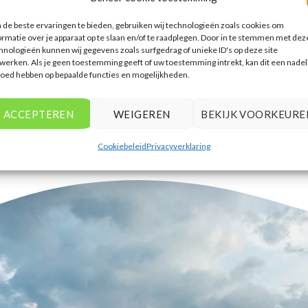
accommodaties te vinden die
de beste ervaringen te bieden, gebruiken wij technologieën zoals cookies om
aansluiten bij mijn voorkeuren en
ormatie over je apparaat op te slaan en/of te raadplegen. Door in te stemmen met dez
budget.
hnologieën kunnen wij gegevens zoals surfgedrag of unieke ID's op deze site
werken. Als je geen toestemming geeft of uw toestemming intrekt, kan dit een nadel
Tim Beukers
/
Tilburg
loed hebben op bepaalde functies en mogelijkheden.
ACCEPTEREN
WEIGEREN
BEKIJK VOORKEURE
Cookiebeleid
Privacyverklaring