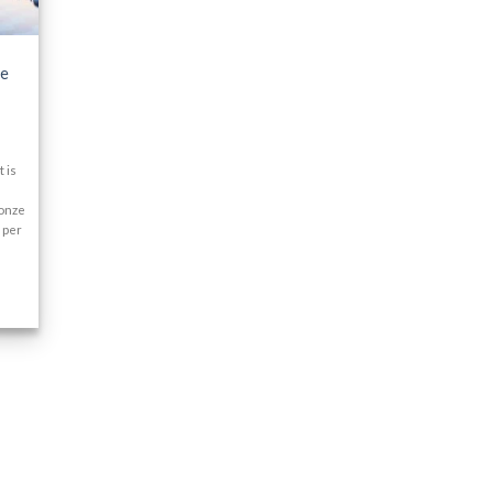
ce
 is
 onze
 per