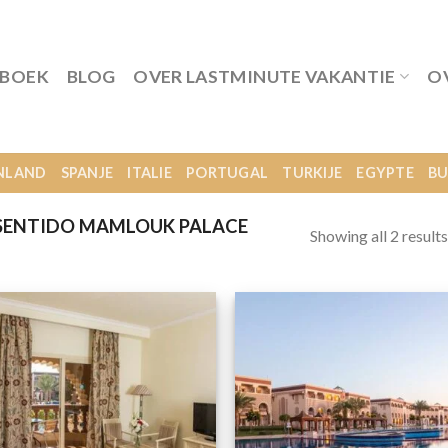
 BOEK
BLOG
OVER LASTMINUTE VAKANTIE
O
NLAND
SPANJE
ITALIE
PORTUGAL
TURKIJE
EGYPTE
BU
SENTIDO MAMLOUK PALACE
Showing all 2 results