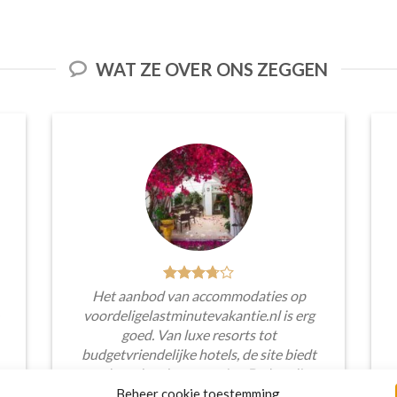
WAT ZE OVER ONS ZEGGEN
Het aanbod van accommodaties op
voordeligelastminutevakantie.nl is erg
goed. Van luxe resorts tot
budgetvriendelijke hotels, de site biedt
een breed scala aan opties. De handige
zoekfilters maakten het eenvoudig om
Beheer cookie toestemming