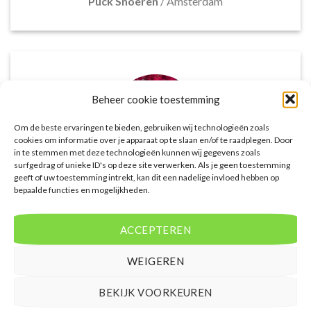
Puck Snoeren
/
Amsterdam
Beheer cookie toestemming
Om de beste ervaringen te bieden, gebruiken wij technologieën zoals
cookies om informatie over je apparaat op te slaan en/of te raadplegen. Door
in te stemmen met deze technologieën kunnen wij gegevens zoals
surfgedrag of unieke ID's op deze site verwerken. Als je geen toestemming
geeft of uw toestemming intrekt, kan dit een nadelige invloed hebben op
bepaalde functies en mogelijkheden.
Het aanbod van accommodaties op
voordeligelastminutevakantie.nl is erg goed. Van
luxe resorts tot budgetvriendelijke hotels, de site
ACCEPTEREN
biedt een breed scala aan opties. De handige
zoekfilters maakten het eenvoudig om
WEIGEREN
accommodaties te vinden die aansluiten bij mijn
voorkeuren en budget.
BEKIJK VOORKEUREN