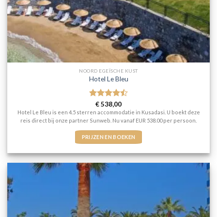
NOORD EGEÏSCHE KUST
Hotel Le Bleu
Gewaardeerd
€
538,00
4.5
uit 5
Hotel Le Bleu is een 4.5 sterren accommodatie in Kusadasi. U boekt deze
reis direct bij onze partner Sunweb. Nu vanaf EUR 538.00 per persoon.
PRIJZEN EN BOEKEN