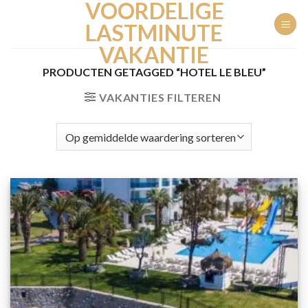
VOORDELIGE
Ga
naar
LASTMINUTE
inhoud
VAKANTIE
PRODUCTEN GETAGGED “HOTEL LE BLEU”
VAKANTIES FILTEREN