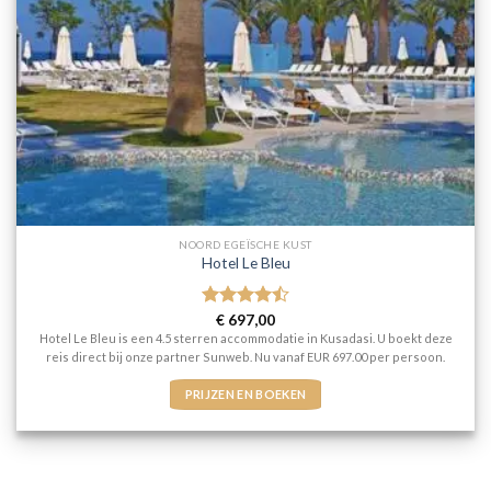
NOORD EGEÏSCHE KUST
Hotel Le Bleu
Gewaardeerd
€
697,00
4.5
uit 5
Hotel Le Bleu is een 4.5 sterren accommodatie in Kusadasi. U boekt deze
reis direct bij onze partner Sunweb. Nu vanaf EUR 697.00 per persoon.
PRIJZEN EN BOEKEN