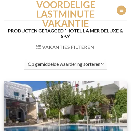
VOORDELIGE
Ga
naar
LASTMINUTE
inhoud
VAKANTIE
PRODUCTEN GETAGGED “HOTEL LA MER DELUXE &
SPA”
VAKANTIES FILTEREN