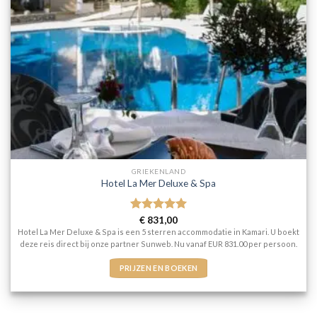
GRIEKENLAND
Hotel La Mer Deluxe & Spa
Gewaardeerd
€
831,00
5
uit 5
Hotel La Mer Deluxe & Spa is een 5 sterren accommodatie in Kamari. U boekt
deze reis direct bij onze partner Sunweb. Nu vanaf EUR 831.00 per persoon.
PRIJZEN EN BOEKEN