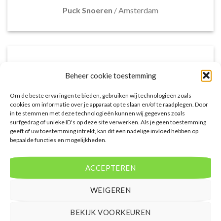
Puck Snoeren
/
Amsterdam
Beheer cookie toestemming
Om de beste ervaringen te bieden, gebruiken wij technologieën zoals
cookies om informatie over je apparaat op te slaan en/of te raadplegen. Door
in te stemmen met deze technologieën kunnen wij gegevens zoals
surfgedrag of unieke ID's op deze site verwerken. Als je geen toestemming
geeft of uw toestemming intrekt, kan dit een nadelige invloed hebben op
bepaalde functies en mogelijkheden.
Het aanbod van accommodaties op
voordeligelastminutevakantie.nl is erg goed. Van
ACCEPTEREN
luxe resorts tot budgetvriendelijke hotels, de site
biedt een breed scala aan opties. De handige
WEIGEREN
zoekfilters maakten het eenvoudig om
accommodaties te vinden die aansluiten bij mijn
voorkeuren en budget.
BEKIJK VOORKEUREN