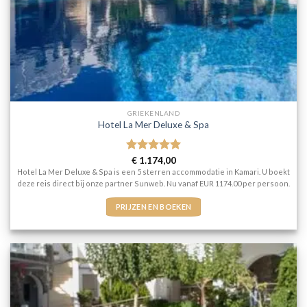
GRIEKENLAND
Hotel La Mer Deluxe & Spa
Gewaardeerd
€
1.174,00
5
uit 5
Hotel La Mer Deluxe & Spa is een 5 sterren accommodatie in Kamari. U boekt
deze reis direct bij onze partner Sunweb. Nu vanaf EUR 1174.00 per persoon.
PRIJZEN EN BOEKEN