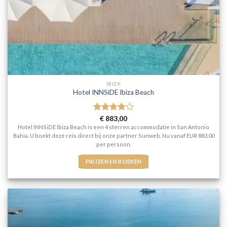
IBIZA
Hotel INNSiDE Ibiza Beach
Gewaardeerd
€
883,00
4
uit 5
Hotel INNSiDE Ibiza Beach is een 4 sterren accommodatie in San Antonio
Bahia. U boekt deze reis direct bij onze partner Sunweb. Nu vanaf EUR 883.00
per persoon.
PRIJZEN EN BOEKEN