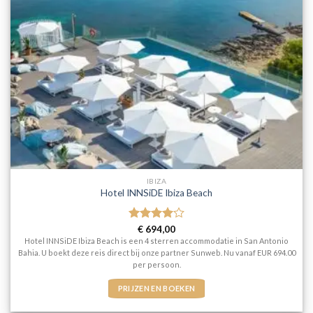
IBIZA
Hotel INNSiDE Ibiza Beach
Gewaardeerd
€
694,00
4
uit 5
Hotel INNSiDE Ibiza Beach is een 4 sterren accommodatie in San Antonio
Bahia. U boekt deze reis direct bij onze partner Sunweb. Nu vanaf EUR 694.00
per persoon.
PRIJZEN EN BOEKEN