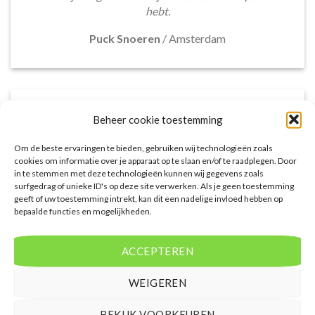
hebt.
Puck Snoeren
/
Amsterdam
Beheer cookie toestemming
Om de beste ervaringen te bieden, gebruiken wij technologieën zoals
cookies om informatie over je apparaat op te slaan en/of te raadplegen. Door
in te stemmen met deze technologieën kunnen wij gegevens zoals
surfgedrag of unieke ID's op deze site verwerken. Als je geen toestemming
geeft of uw toestemming intrekt, kan dit een nadelige invloed hebben op
bepaalde functies en mogelijkheden.
Het aanbod van accommodaties op
voordeligelastminutevakantie.nl is erg goed. Van
ACCEPTEREN
luxe resorts tot budgetvriendelijke hotels, de site
biedt een breed scala aan opties. De handige
WEIGEREN
zoekfilters maakten het eenvoudig om
accommodaties te vinden die aansluiten bij mijn
BEKIJK VOORKEUREN