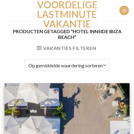
VOORDELIGE
Ga
naar
LASTMINUTE
inhoud
VAKANTIE
PRODUCTEN GETAGGED “HOTEL INNSIDE IBIZA
BEACH”
VAKANTIES FILTEREN