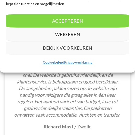
bepaalde functies en mogelijkheden.
ACCEPTEREN
WEIGEREN
BEKIJK VOORKEUREN
Het boeken van een lastminute vakantie via
Cookiebeleid
Privacyverklaring
Voordeligelastminutevakantie.nl is eenvoudig en
snel. De website is gebruiksvriendelijk en de
klantenservice is behulpzaam en goed bereikbaar.
De aangeboden pakketreizen op de website zijn
handig voor reizigers die graag alles in één keer
regelen. Het aanbod varieert van budget, luxe tot
gezinsvriendelijke vakanties. De pakketten
omvatten vaak accommodatie, vluchten en transfer.
Richard Mast
/
Zwolle