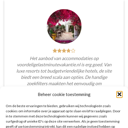
Het aanbod van accommodaties op
voordeligelastminutevakantie.nl is erg goed. Van
luxe resorts tot budgetvriendelijke hotels, de site
biedt een breed scala aan opties. De handige
zoekfilters maakten het eenvoudig om
accommodaties te vinden die aansluiten bij mijn
Beheer cookie toestemming
voorkeuren en budget.
Om de beste ervaringen te bieden, gebruiken wij technologieën zoals
Tim Beukers
/
Tilburg
cookies om informatie over je apparaat op te slaan en/of te raadplegen. Door
in te stemmen met deze technologieën kunnen wij gegevens zoals
surfgedrag of unieke ID's op deze site verwerken. Als je geen toestemming
geeft of uw toestemming intrekt, kan dit een nadelige invloed hebben op