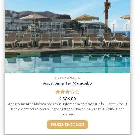
GRAN CANARIA
Appartementen Maracaibo
Gewaardeerd
€
586,00
3
uit 5
Appartementen Maracaibo is een 3 sterren accommodatie in Puerto Rico. U
boekt deze reis direct bij onze partner Sunweb. Nu vanaf EUR 586.00 per
persoon.
PRIJZEN EN BOEKEN