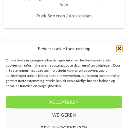
hebt.
Puck Snoeren
/
Amsterdam
Beheer cookie toestemming
Om de beste ervaringen te bieden, gebruiken wij technologieën zoals
cookies om informatie over je apparaat op te slaan en/of te raadplegen. Door
in te stemmen met deze technologieën kunnen wij gegevens zoals
surfgedrag of unieke ID's op deze site verwerken. Als je geen toestemming
geeft of uw toestemming intrekt, kan dit een nadelige invloed hebben op
bepaalde functies en mogelijkheden.
Het aanbod van accommodaties op
voordeligelastminutevakantie.nl is erg goed. Van
ACCEPTEREN
luxe resorts tot budgetvriendelijke hotels, de site
biedt een breed scala aan opties. De handige
WEIGEREN
zoekfilters maakten het eenvoudig om
accommodaties te vinden die aansluiten bij mijn
BEKIJK VOORKEUREN