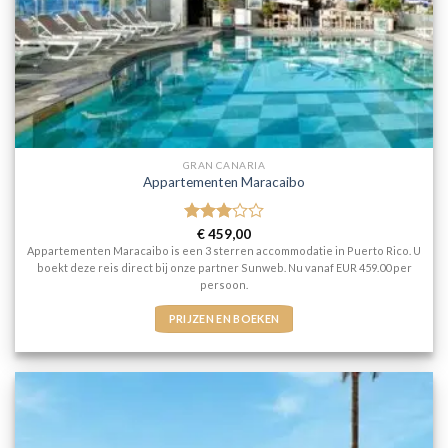
GRAN CANARIA
Appartementen Maracaibo
Gewaardeerd
€
459,00
3
uit 5
Appartementen Maracaibo is een 3 sterren accommodatie in Puerto Rico. U
boekt deze reis direct bij onze partner Sunweb. Nu vanaf EUR 459.00 per
persoon.
PRIJZEN EN BOEKEN