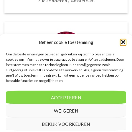
Puck Snoeren
/
Amsterdam
Beheer cookie toestemming
Om de beste ervaringen te bieden, gebruiken wij technologieën zoals
cookies om informatie over je apparaat op te slaan en/of te raadplegen. Door
in te stemmen met deze technologieën kunnen wij gegevens zoals
surfgedrag of unieke ID's op deze site verwerken. Als je geen toestemming
geeft of uw toestemming intrekt, kan dit een nadelige invloed hebben op
bepaalde functies en mogelijkheden.
Het aanbod van accommodaties op
voordeligelastminutevakantie.nl is erg goed. Van
luxe resorts tot budgetvriendelijke hotels, de site
ACCEPTEREN
biedt een breed scala aan opties. De handige
zoekfilters maakten het eenvoudig om
WEIGEREN
accommodaties te vinden die aansluiten bij mijn
voorkeuren en budget.
BEKIJK VOORKEUREN