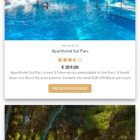
MENORCA
Aparthotel Sol Parc
Gewaardeerd
€
359,00
3.5
uit
Aparthotel Sol Parc is een 3.5 sterren accommodatie in Son Parc. U boekt
5
deze reis direct bij onze partner Sunweb. Nu vanaf EUR 359.00 per persoon.
PRIJZEN EN BOEKEN