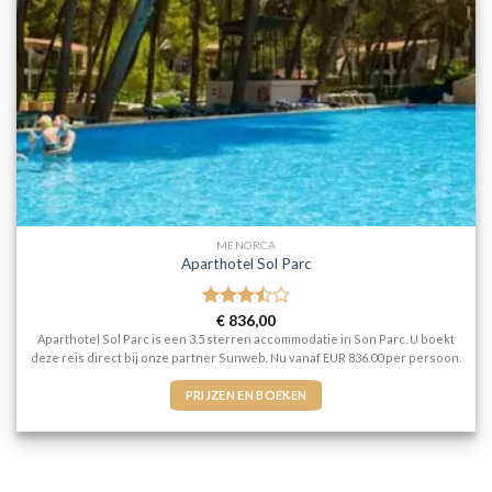
MENORCA
Aparthotel Sol Parc
Gewaardeerd
€
836,00
3.5
uit
Aparthotel Sol Parc is een 3.5 sterren accommodatie in Son Parc. U boekt
5
deze reis direct bij onze partner Sunweb. Nu vanaf EUR 836.00 per persoon.
PRIJZEN EN BOEKEN