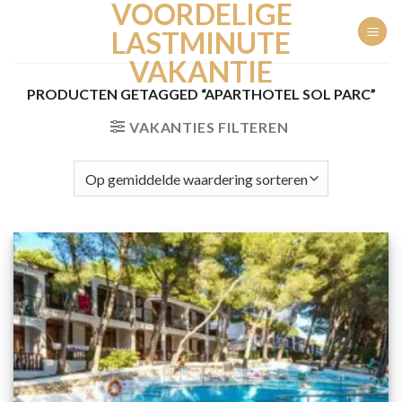
VOORDELIGE
Ga
naar
LASTMINUTE
inhoud
VAKANTIE
PRODUCTEN GETAGGED “APARTHOTEL SOL PARC”
VAKANTIES FILTEREN