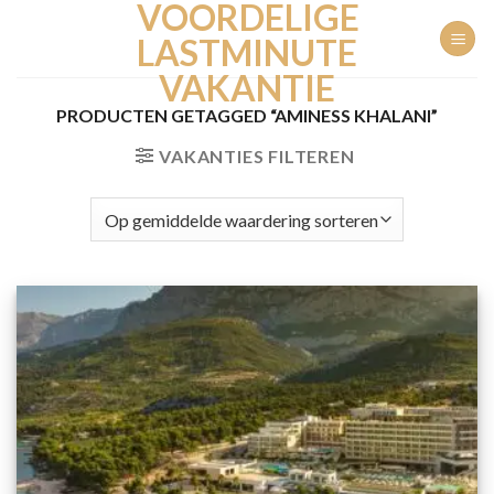
VOORDELIGE
Ga
naar
LASTMINUTE
inhoud
VAKANTIE
PRODUCTEN GETAGGED “AMINESS KHALANI”
VAKANTIES FILTEREN