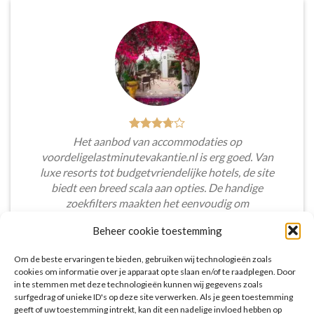
Het aanbod van accommodaties op
voordeligelastminutevakantie.nl is erg goed. Van
luxe resorts tot budgetvriendelijke hotels, de site
biedt een breed scala aan opties. De handige
zoekfilters maakten het eenvoudig om
accommodaties te vinden die aansluiten bij mijn
Beheer cookie toestemming
voorkeuren en budget.
Om de beste ervaringen te bieden, gebruiken wij technologieën zoals
Tim Beukers
/
Tilburg
cookies om informatie over je apparaat op te slaan en/of te raadplegen. Door
in te stemmen met deze technologieën kunnen wij gegevens zoals
surfgedrag of unieke ID's op deze site verwerken. Als je geen toestemming
geeft of uw toestemming intrekt, kan dit een nadelige invloed hebben op