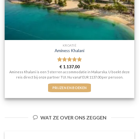
KROATIË
Aminess Khalani
Gewaardeerd
€
1.137,00
5
uit 5
Aminess Khalani is een 5 sterren accommodatie in Makarska. U boekt deze
reis direct bij onze partner TUI. Nu vanaf EUR 1137.00 per persoon.
PRIJZEN EN BOEKEN
WAT ZE OVER ONS ZEGGEN