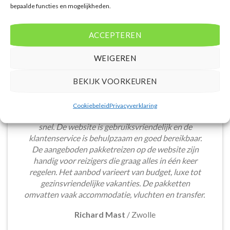
bepaalde functies en mogelijkheden.
ACCEPTEREN
WEIGEREN
BEKIJK VOORKEUREN
Het boeken van een lastminute vakantie via
Cookiebeleid
Privacyverklaring
Voordeligelastminutevakantie.nl is eenvoudig en
snel. De website is gebruiksvriendelijk en de
klantenservice is behulpzaam en goed bereikbaar.
De aangeboden pakketreizen op de website zijn
handig voor reizigers die graag alles in één keer
regelen. Het aanbod varieert van budget, luxe tot
gezinsvriendelijke vakanties. De pakketten
omvatten vaak accommodatie, vluchten en transfer.
Richard Mast
/
Zwolle