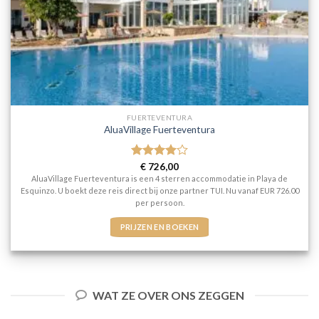
FUERTEVENTURA
AluaVillage Fuerteventura
Gewaardeerd
€
726,00
4
uit 5
AluaVillage Fuerteventura is een 4 sterren accommodatie in Playa de
Esquinzo. U boekt deze reis direct bij onze partner TUI. Nu vanaf EUR 726.00
per persoon.
PRIJZEN EN BOEKEN
WAT ZE OVER ONS ZEGGEN