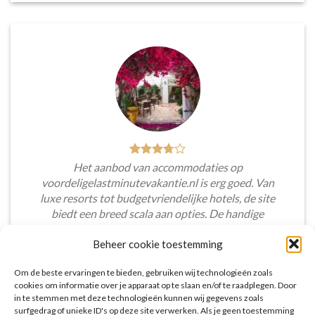
Het aanbod van accommodaties op
voordeligelastminutevakantie.nl is erg goed. Van
luxe resorts tot budgetvriendelijke hotels, de site
biedt een breed scala aan opties. De handige
zoekfilters maakten het eenvoudig om
Beheer cookie toestemming
accommodaties te vinden die aansluiten bij mijn
voorkeuren en budget.
Om de beste ervaringen te bieden, gebruiken wij technologieën zoals
cookies om informatie over je apparaat op te slaan en/of te raadplegen. Door
Tim Beukers
/
Tilburg
in te stemmen met deze technologieën kunnen wij gegevens zoals
surfgedrag of unieke ID's op deze site verwerken. Als je geen toestemming