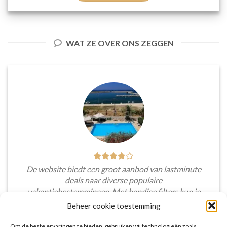
WAT ZE OVER ONS ZEGGEN
De website biedt een groot aanbod van lastminute
deals naar diverse populaire
vakantiebestemmingen. Met handige filters kun je
eenvoudig zoeken op reisduur, bestemming en
Beheer cookie toestemming
budget. De prijzen zijn zeer competitief en worden
continu vergeleken met andere aanbieders. Je hebt
Om de beste ervaringen te bieden, gebruiken wij technologieën zoals