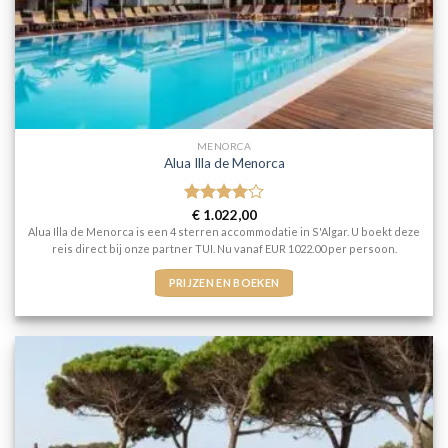
MENORCA
Alua Illa de Menorca
Gewaardeerd
€
1.022,00
4
uit 5
Alua Illa de Menorca is een 4 sterren accommodatie in S'Algar. U boekt deze
reis direct bij onze partner TUI. Nu vanaf EUR 1022.00 per persoon.
PRIJZEN EN BOEKEN