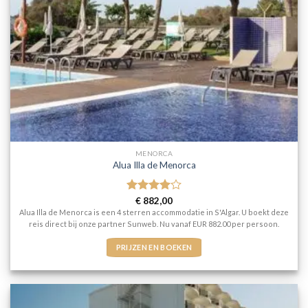
MENORCA
Alua Illa de Menorca
Gewaardeerd
€
882,00
4
uit 5
Alua Illa de Menorca is een 4 sterren accommodatie in S'Algar. U boekt deze
reis direct bij onze partner Sunweb. Nu vanaf EUR 882.00 per persoon.
PRIJZEN EN BOEKEN