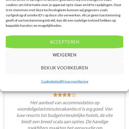
dus altijd de garantie dat je de beste deal te pakken
cookies om informatie over je apparaat op te slaan en/of te raadplegen. Door
in te stemmen met deze technologieën kunnen wij gegevens zoals
hebt.
surfgedrag of unieke ID's op deze site verwerken. Als je geen toestemming
geeft of uw toestemming intrekt, kan dit een nadelige invloed hebben op
Puck Snoeren
/
Amsterdam
bepaalde functies en mogelijkheden.
ACCEPTEREN
WEIGEREN
BEKIJK VOORKEUREN
Cookiebeleid
Privacyverklaring
Het aanbod van accommodaties op
voordeligelastminutevakantie.nl is erg goed. Van
luxe resorts tot budgetvriendelijke hotels, de site
biedt een breed scala aan opties. De handige
zoekfilters maakten het eenvoudig om