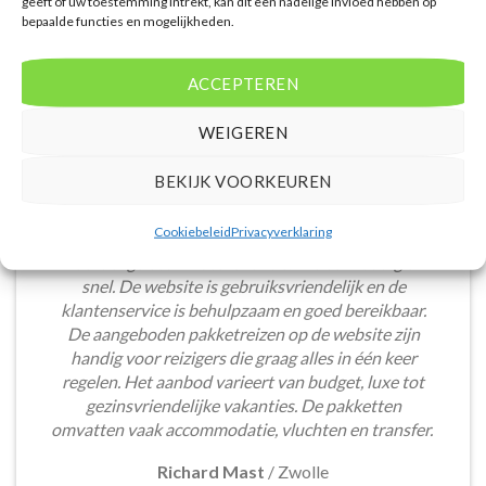
geeft of uw toestemming intrekt, kan dit een nadelige invloed hebben op
bepaalde functies en mogelijkheden.
ACCEPTEREN
WEIGEREN
BEKIJK VOORKEUREN
Cookiebeleid
Privacyverklaring
Het boeken van een lastminute vakantie via
Voordeligelastminutevakantie.nl is eenvoudig en
snel. De website is gebruiksvriendelijk en de
klantenservice is behulpzaam en goed bereikbaar.
De aangeboden pakketreizen op de website zijn
handig voor reizigers die graag alles in één keer
regelen. Het aanbod varieert van budget, luxe tot
gezinsvriendelijke vakanties. De pakketten
omvatten vaak accommodatie, vluchten en transfer.
Richard Mast
/
Zwolle