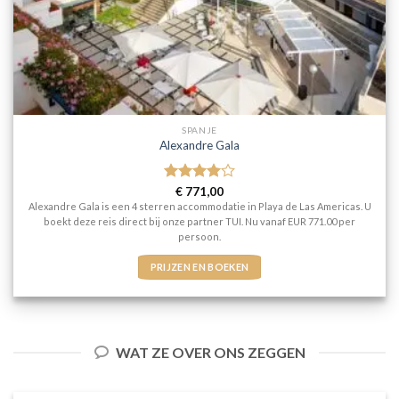
SPANJE
Alexandre Gala
Gewaardeerd
€
771,00
4
uit 5
Alexandre Gala is een 4 sterren accommodatie in Playa de Las Americas. U
boekt deze reis direct bij onze partner TUI. Nu vanaf EUR 771.00 per
persoon.
PRIJZEN EN BOEKEN
WAT ZE OVER ONS ZEGGEN