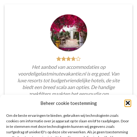
Het aanbod van accommodaties op
voordeligelastminutevakantie.nl is erg goed. Van
luxe resorts tot budgetvriendelijke hotels, de site
biedt een breed scala aan opties. De handige
zoekfilters maakten het eenvoudig om
accommodaties te vinden die aansluiten bij mijn
Beheer cookie toestemming
voorkeuren en budget.
Om de beste ervaringen te bieden, gebruiken wij technologieën zoals
Tim Beukers
/
Tilburg
cookies om informatie over je apparaat op te slaan en/of te raadplegen. Door
in te stemmen met deze technologieën kunnen wij gegevens zoals
surfgedrag of unieke ID's op deze site verwerken. Als je geen toestemming