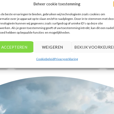
een breed scala aan opties. De handige
Beheer cookie toestemming
zoekfilters maakten het eenvoudig om
accommodaties te vinden die
de beste ervaringen te bieden, gebruiken wij technologieën zoals cookies om
ormatie over je apparaat op te slaan en/of te raadplegen. Door in te stemmen met dez
aansluiten bij mijn voorkeuren en
hnologieën kunnen wij gegevens zoals surfgedrag of unieke ID's op deze site
budget.
werken. Als je geen toestemming geeft of uw toestemming intrekt, kan dit een nadel
loed hebben op bepaalde functies en mogelijkheden.
Tim Beukers
/
Tilburg
ACCEPTEREN
WEIGEREN
BEKIJK VOORKEURE
Cookiebeleid
Privacyverklaring