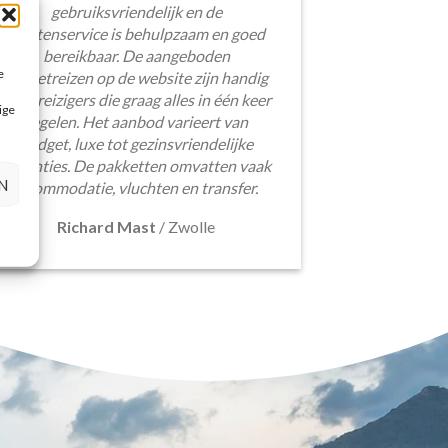
gebruiksvriendelijk en de
klantenservice is behulpzaam en goed
bereikbaar. De aangeboden
e
pakketreizen op de website zijn handig
voor reizigers die graag alles in één keer
ige
regelen. Het aanbod varieert van
budget, luxe tot gezinsvriendelijke
vakanties. De pakketten omvatten vaak
N
accommodatie, vluchten en transfer.
Richard Mast
/
Zwolle