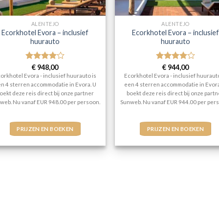
ALENTEJO
ALENTEJO
Ecorkhotel Evora – inclusief
Ecorkhotel Evora – inclusief
huurauto
huurauto
Gewaardeerd
€
948,00
Gewaardeerd
€
944,00
4
uit 5
4
uit 5
orkhotel Evora - inclusief huurauto is
Ecorkhotel Evora - inclusief huurauto
n 4 sterren accommodatie in Evora. U
een 4 sterren accommodatie in Evora
oekt deze reis direct bij onze partner
boekt deze reis direct bij onze part
web. Nu vanaf EUR 948.00 per persoon.
Sunweb. Nu vanaf EUR 944.00 per per
PRIJZEN EN BOEKEN
PRIJZEN EN BOEKEN