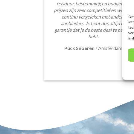
reisduur, bestemming en budget. De
prijzen zijn zeer competitief en worden
continu vergeleken met andere
Om 
inf
aanbieders. Je hebt dus altijd de
tec
garantie dat je de beste deal te pakken
ver
hebt.
inv
Puck Snoeren
/
Amsterdam