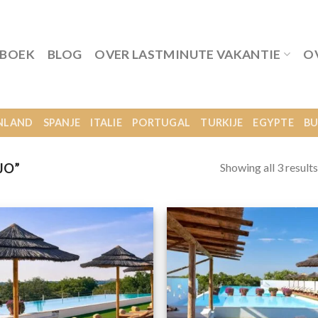
 BOEK
BLOG
OVER LASTMINUTE VAKANTIE
O
NLAND
SPANJE
ITALIE
PORTUGAL
TURKIJE
EGYPTE
BU
Showing all 3 results
JO”