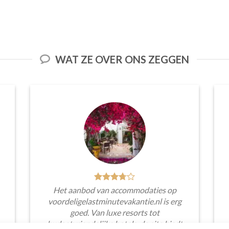
WAT ZE OVER ONS ZEGGEN
Het aanbod van accommodaties op
voordeligelastminutevakantie.nl is erg
goed. Van luxe resorts tot
budgetvriendelijke hotels, de site biedt