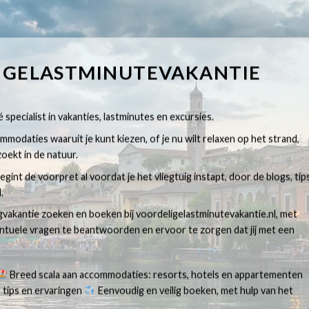
IGELASTMINUTEVAKANTIE
 specialist in vakanties, lastminutes en excursies.
modaties waaruit je kunt kiezen, of je nu wilt relaxen op het strand,
oekt in de natuur.
egint de voorpret al voordat je het vliegtuig instapt, door de blogs, tip
.
egvakantie zoeken en boeken bij voordeligelastminutevakantie.nl, met
ventuele vragen te beantwoorden en ervoor te zorgen dat jij met een
Breed scala aan accommodaties: resorts, hotels en appartementen
 tips en ervaringen
Eenvoudig en veilig boeken, met hulp van het