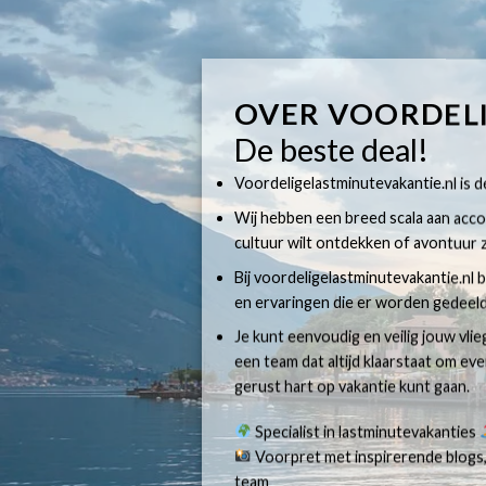
OVER VOORDEL
De beste deal!
Voordeligelastminutevakantie.nl is dé
Wij hebben een breed scala aan accom
cultuur wilt ontdekken of avontuur z
Bij voordeligelastminutevakantie.nl b
en ervaringen die er worden gedeeld
Je kunt eenvoudig en veilig jouw vli
een team dat altijd klaarstaat om e
gerust hart op vakantie kunt gaan.
Specialist in lastminutevakanties
Voorpret met inspirerende blogs,
team