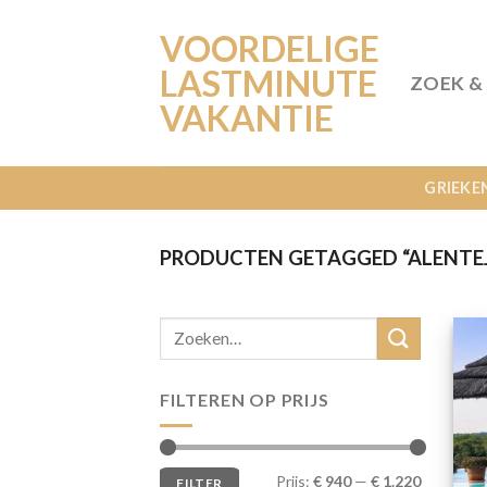
Ga
VOORDELIGE
naar
inhoud
LASTMINUTE
ZOEK &
VAKANTIE
GRIEKE
PRODUCTEN GETAGGED “ALENTE
FILTEREN OP PRIJS
Min.
Max.
Prijs:
€ 940
—
€ 1.220
FILTER
prijs
prijs