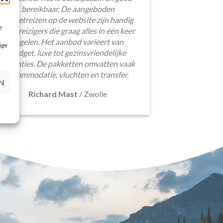
bereikbaar. De aangeboden
pakketreizen op de website zijn handig
e
voor reizigers die graag alles in één keer
regelen. Het aanbod varieert van
ige
budget, luxe tot gezinsvriendelijke
vakanties. De pakketten omvatten vaak
accommodatie, vluchten en transfer.
N
Richard Mast
/
Zwolle