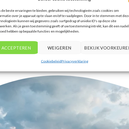
accommodaties te vinden die
de beste ervaringen te bieden, gebruiken wij technologieën zoals cookies om
aansluiten bij mijn voorkeuren en
ormatie over je apparaat op te slaan en/of te raadplegen. Door in te stemmen met dez
budget.
hnologieën kunnen wij gegevens zoals surfgedrag of unieke ID's op deze site
werken. Als je geen toestemming geeft of uw toestemming intrekt, kan dit een nadel
Tim Beukers
/
Tilburg
loed hebben op bepaalde functies en mogelijkheden.
ACCEPTEREN
WEIGEREN
BEKIJK VOORKEURE
Cookiebeleid
Privacyverklaring