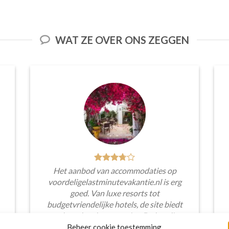
WAT ZE OVER ONS ZEGGEN
Het aanbod van accommodaties op
voordeligelastminutevakantie.nl is erg
goed. Van luxe resorts tot
budgetvriendelijke hotels, de site biedt
een breed scala aan opties. De handige
zoekfilters maakten het eenvoudig om
Beheer cookie toestemming