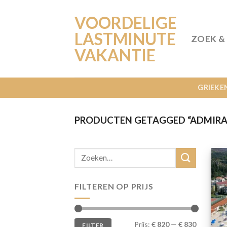
Ga
VOORDELIGE
naar
inhoud
LASTMINUTE
ZOEK &
VAKANTIE
GRIEKE
PRODUCTEN GETAGGED “ADMIRA
FILTEREN OP PRIJS
Min.
Max.
Prijs:
€ 820
—
€ 830
FILTER
prijs
prijs