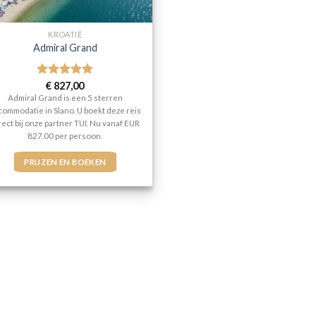
KROATIË
Admiral Grand
Gewaardeerd
€
827,00
5
uit 5
Admiral Grand is een 5 sterren
commodatie in Slano. U boekt deze reis
rect bij onze partner TUI. Nu vanaf EUR
827.00 per persoon.
PRIJZEN EN BOEKEN