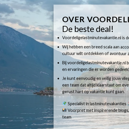
OVER VOORDEL
De beste deal!
Voordeligelastminutevakantie.nl is dé
Wij hebben een breed scala aan accom
cultuur wilt ontdekken of avontuur z
Bij voordeligelastminutevakantie.nl b
en ervaringen die er worden gedeeld
Je kunt eenvoudig en veilig jouw vli
een team dat altijd klaarstaat om e
gerust hart op vakantie kunt gaan.
Specialist in lastminutevakanties
Voorpret met inspirerende blogs,
team