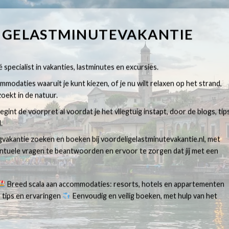
IGELASTMINUTEVAKANTIE
 specialist in vakanties, lastminutes en excursies.
modaties waaruit je kunt kiezen, of je nu wilt relaxen op het strand,
oekt in de natuur.
egint de voorpret al voordat je het vliegtuig instapt, door de blogs, tip
.
egvakantie zoeken en boeken bij voordeligelastminutevakantie.nl, met
ventuele vragen te beantwoorden en ervoor te zorgen dat jij met een
Breed scala aan accommodaties: resorts, hotels en appartementen
 tips en ervaringen
Eenvoudig en veilig boeken, met hulp van het