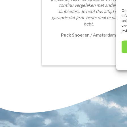
continu vergeleken met andere
Om 
aanbieders. Je hebt dus altijd de
inf
garantie dat je de beste deal te pakken
tec
hebt.
ver
inv
Puck Snoeren
/
Amsterdam