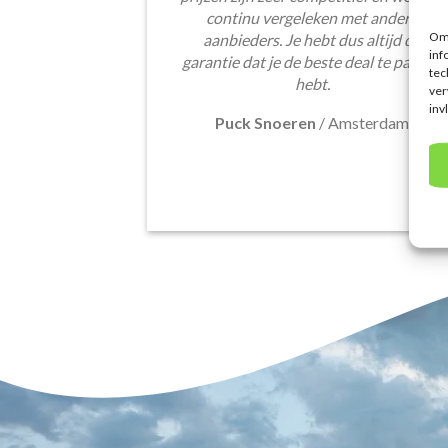
continu vergeleken met andere
Om 
aanbieders. Je hebt dus altijd de
inf
garantie dat je de beste deal te pakken
tec
hebt.
ver
inv
Puck Snoeren
/
Amsterdam