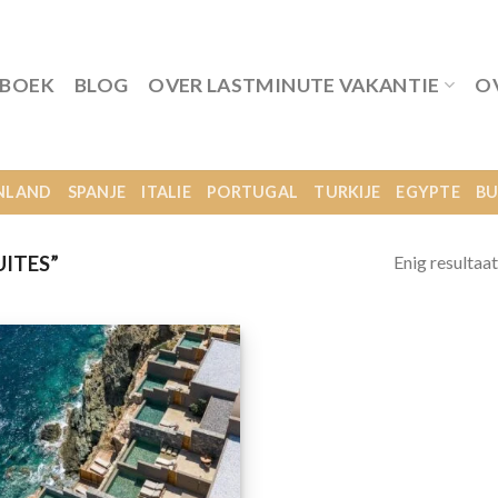
 BOEK
BLOG
OVER LASTMINUTE VAKANTIE
O
NLAND
SPANJE
ITALIE
PORTUGAL
TURKIJE
EGYPTE
BU
Enig resultaat
ITES”