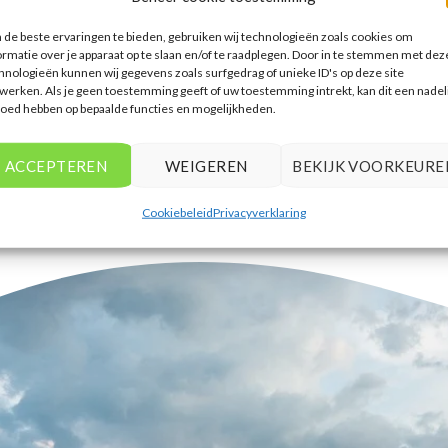
accommodaties te vinden die
de beste ervaringen te bieden, gebruiken wij technologieën zoals cookies om
aansluiten bij mijn voorkeuren en
ormatie over je apparaat op te slaan en/of te raadplegen. Door in te stemmen met dez
budget.
hnologieën kunnen wij gegevens zoals surfgedrag of unieke ID's op deze site
werken. Als je geen toestemming geeft of uw toestemming intrekt, kan dit een nadel
Tim Beukers
/
Tilburg
loed hebben op bepaalde functies en mogelijkheden.
ACCEPTEREN
WEIGEREN
BEKIJK VOORKEURE
Cookiebeleid
Privacyverklaring