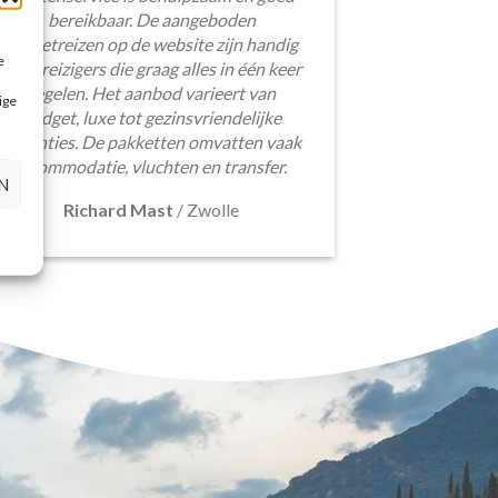
bereikbaar. De aangeboden
pakketreizen op de website zijn handig
e
voor reizigers die graag alles in één keer
regelen. Het aanbod varieert van
ige
budget, luxe tot gezinsvriendelijke
vakanties. De pakketten omvatten vaak
accommodatie, vluchten en transfer.
N
Richard Mast
/
Zwolle