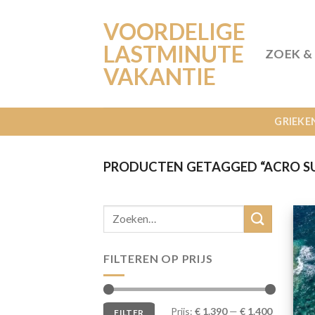
Ga
VOORDELIGE
naar
inhoud
LASTMINUTE
ZOEK &
VAKANTIE
GRIEKE
PRODUCTEN GETAGGED “ACRO SU
FILTEREN OP PRIJS
Min.
Max.
Prijs:
€ 1.390
—
€ 1.400
FILTER
prijs
prijs