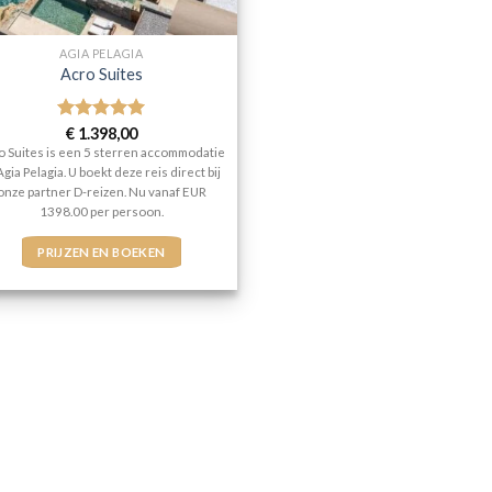
AGIA PELAGIA
Acro Suites
Gewaardeerd
€
1.398,00
5
uit 5
o Suites is een 5 sterren accommodatie
Agia Pelagia. U boekt deze reis direct bij
onze partner D-reizen. Nu vanaf EUR
1398.00 per persoon.
PRIJZEN EN BOEKEN