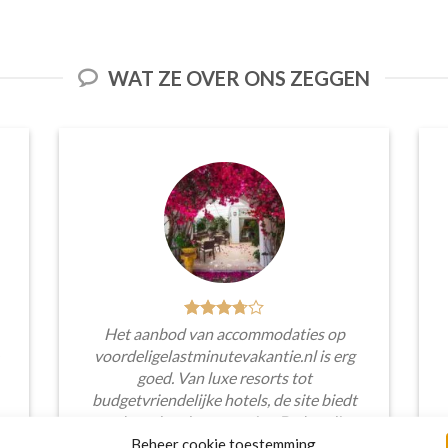
WAT ZE OVER ONS ZEGGEN
Het aanbod van accommodaties op
voordeligelastminutevakantie.nl is erg
goed. Van luxe resorts tot
budgetvriendelijke hotels, de site biedt
een breed scala aan opties. De handige
zoekfilters maakten het eenvoudig om
Beheer cookie toestemming