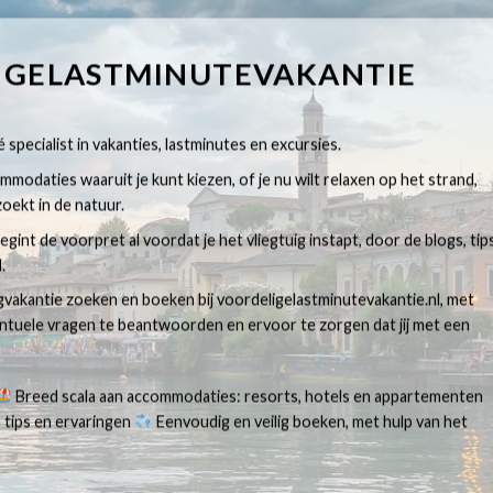
IGELASTMINUTEVAKANTIE
 specialist in vakanties, lastminutes en excursies.
modaties waaruit je kunt kiezen, of je nu wilt relaxen op het strand,
oekt in de natuur.
egint de voorpret al voordat je het vliegtuig instapt, door de blogs, tip
.
egvakantie zoeken en boeken bij voordeligelastminutevakantie.nl, met
ventuele vragen te beantwoorden en ervoor te zorgen dat jij met een
Breed scala aan accommodaties: resorts, hotels en appartementen
 tips en ervaringen
Eenvoudig en veilig boeken, met hulp van het