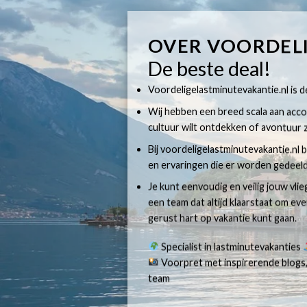
OVER VOORDEL
De beste deal!
Voordeligelastminutevakantie.nl is dé
Wij hebben een breed scala aan accom
cultuur wilt ontdekken of avontuur z
Bij voordeligelastminutevakantie.nl b
en ervaringen die er worden gedeeld
Je kunt eenvoudig en veilig jouw vli
een team dat altijd klaarstaat om e
gerust hart op vakantie kunt gaan.
Specialist in lastminutevakanties
Voorpret met inspirerende blogs,
team