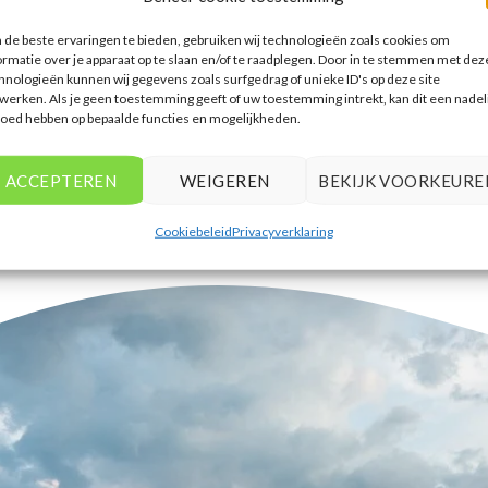
accommodaties te vinden die
de beste ervaringen te bieden, gebruiken wij technologieën zoals cookies om
aansluiten bij mijn voorkeuren en
ormatie over je apparaat op te slaan en/of te raadplegen. Door in te stemmen met dez
budget.
hnologieën kunnen wij gegevens zoals surfgedrag of unieke ID's op deze site
werken. Als je geen toestemming geeft of uw toestemming intrekt, kan dit een nadel
Tim Beukers
/
Tilburg
loed hebben op bepaalde functies en mogelijkheden.
ACCEPTEREN
WEIGEREN
BEKIJK VOORKEURE
Cookiebeleid
Privacyverklaring