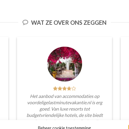
WAT ZE OVER ONS ZEGGEN
Het aanbod van accommodaties op
voordeligelastminutevakantie.nl is erg
goed. Van luxe resorts tot
budgetvriendelijke hotels, de site biedt
een breed scala aan opties. De handige
zoekfilters maakten het eenvoudig om
Beheer cookie toestemming