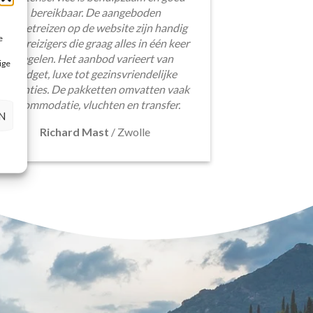
bereikbaar. De aangeboden
pakketreizen op de website zijn handig
e
voor reizigers die graag alles in één keer
regelen. Het aanbod varieert van
ige
budget, luxe tot gezinsvriendelijke
vakanties. De pakketten omvatten vaak
accommodatie, vluchten en transfer.
N
Richard Mast
/
Zwolle