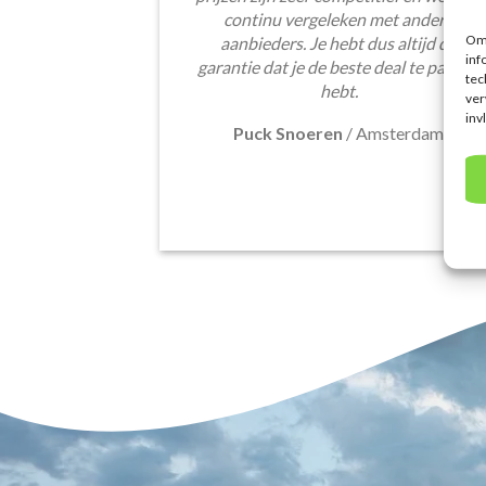
continu vergeleken met andere
Om 
aanbieders. Je hebt dus altijd de
inf
garantie dat je de beste deal te pakken
tec
hebt.
ver
inv
Puck Snoeren
/
Amsterdam