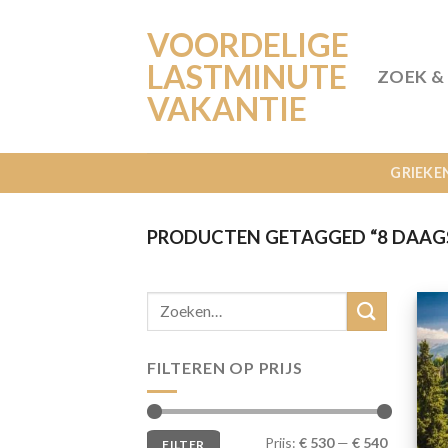
Ga
VOORDELIGE
naar
inhoud
LASTMINUTE
ZOEK &
VAKANTIE
GRIEKE
PRODUCTEN GETAGGED “8 DAAGS
FILTEREN OP PRIJS
Min.
Max.
Prijs:
€ 530
—
€ 540
FILTER
prijs
prijs