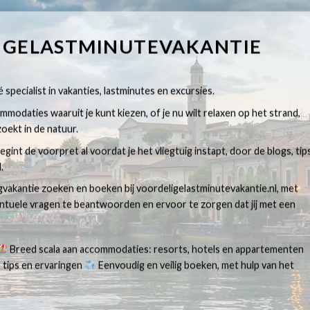
IGELASTMINUTEVAKANTIE
 specialist in vakanties, lastminutes en excursies.
modaties waaruit je kunt kiezen, of je nu wilt relaxen op het strand,
oekt in de natuur.
egint de voorpret al voordat je het vliegtuig instapt, door de blogs, tip
.
egvakantie zoeken en boeken bij voordeligelastminutevakantie.nl, met
ventuele vragen te beantwoorden en ervoor te zorgen dat jij met een
Breed scala aan accommodaties: resorts, hotels en appartementen
 tips en ervaringen
Eenvoudig en veilig boeken, met hulp van het