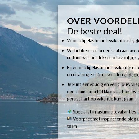
OVER VOORDEL
De beste deal!
Voordeligelastminutevakantie.nl is dé
Wij hebben een breed scala aan accom
cultuur wilt ontdekken of avontuur z
Bij voordeligelastminutevakantie.nl b
en ervaringen die er worden gedeeld
Je kunt eenvoudig en veilig jouw vli
een team dat altijd klaarstaat om e
gerust hart op vakantie kunt gaan.
Specialist in lastminutevakanties
Voorpret met inspirerende blogs,
team