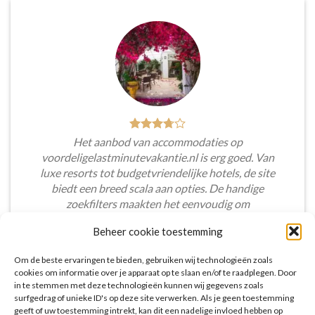
Het aanbod van accommodaties op
voordeligelastminutevakantie.nl is erg goed. Van
luxe resorts tot budgetvriendelijke hotels, de site
biedt een breed scala aan opties. De handige
zoekfilters maakten het eenvoudig om
accommodaties te vinden die aansluiten bij mijn
Beheer cookie toestemming
voorkeuren en budget.
Om de beste ervaringen te bieden, gebruiken wij technologieën zoals
Tim Beukers
/
Tilburg
cookies om informatie over je apparaat op te slaan en/of te raadplegen. Door
in te stemmen met deze technologieën kunnen wij gegevens zoals
surfgedrag of unieke ID's op deze site verwerken. Als je geen toestemming
geeft of uw toestemming intrekt, kan dit een nadelige invloed hebben op