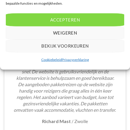
bepaalde functies en mogelijkheden.
ACCEPTEREN
WEIGEREN
BEKIJK VOORKEUREN
Het boeken van een lastminute vakantie via
Cookiebeleid
Privacyverklaring
Voordeligelastminutevakantie.nl is eenvoudig en
snel. De website is gebruiksvriendelijk en de
klantenservice is behulpzaam en goed bereikbaar.
De aangeboden pakketreizen op de website zijn
handig voor reizigers die graag alles in één keer
regelen. Het aanbod varieert van budget, luxe tot
gezinsvriendelijke vakanties. De pakketten
omvatten vaak accommodatie, vluchten en transfer.
Richard Mast
/
Zwolle