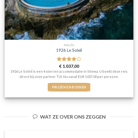
MALTA
1926 Le Soleil
Gewaardeerd
€
1.037,00
4
uit 5
1926 Le Soleil is een 4 sterren accommodatie in Sliema. U boekt deze reis
direct bij onze partner TUI. Nu vanaf EUR 1037.00 per persoon.
PRIJZEN EN BOEKEN
WAT ZE OVER ONS ZEGGEN