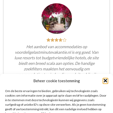
Het aanbod van accommodaties op
voordeligelastminutevakantie.nl is erg goed. Van
luxe resorts tot budgetvriendelijke hotels, de site
biedt een breed scala aan opties. De handige
zoekfilters maakten het eenvoudig om
accommodaties te vinden die aansluiten bij mijn
voorkeuren en budget.
Beheer cookie toestemming
Tim Beukers
/
Tilburg
Om de beste ervaringen te bieden, gebruiken wij technologieën zoals
cookies om informatie over je apparaat op te slaan en/of te raadplegen. Door
in te stemmen met deze technologieën kunnen wij gegevens zoals
surfgedrag of unieke ID's op deze site verwerken. Als je geen toestemming
geeft of uw toestemming intrekt, kan dit een nadelige invloed hebben op