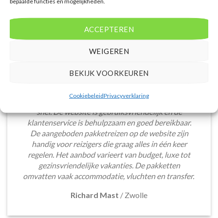
bepaalde functies en mogelijkheden.
ACCEPTEREN
WEIGEREN
BEKIJK VOORKEUREN
Het boeken van een lastminute vakantie via
Cookiebeleid
Privacyverklaring
Voordeligelastminutevakantie.nl is eenvoudig en
snel. De website is gebruiksvriendelijk en de
klantenservice is behulpzaam en goed bereikbaar.
De aangeboden pakketreizen op de website zijn
handig voor reizigers die graag alles in één keer
regelen. Het aanbod varieert van budget, luxe tot
gezinsvriendelijke vakanties. De pakketten
omvatten vaak accommodatie, vluchten en transfer.
Richard Mast
/
Zwolle