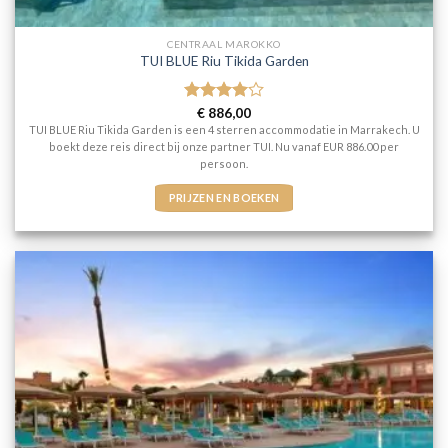
CENTRAAL MAROKKO
TUI BLUE Riu Tikida Garden
Gewaardeerd
€
886,00
4
uit 5
TUI BLUE Riu Tikida Garden is een 4 sterren accommodatie in Marrakech. U
boekt deze reis direct bij onze partner TUI. Nu vanaf EUR 886.00 per
persoon.
PRIJZEN EN BOEKEN