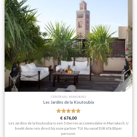
CENTRAAL MAROKKO
Les Jardins de la Koutoubia
Gewaardeerd
€
676,00
5
uit 5
Les Jardins de la Koutoubia is een 5 sterren accommodatie in Marrakech. U
boekt deze reis direct bij onze partner TUI. Nu vanaf EUR 676.00 per
persoon.