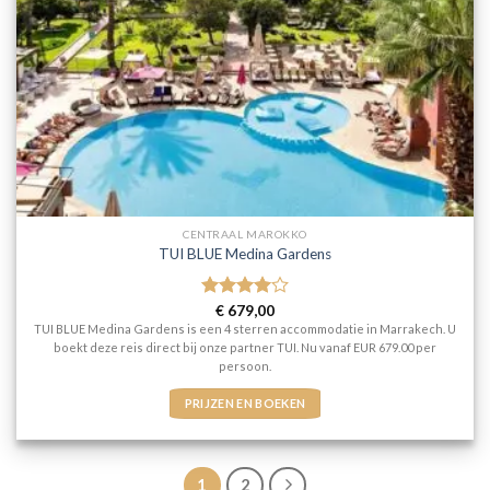
CENTRAAL MAROKKO
TUI BLUE Medina Gardens
Gewaardeerd
€
679,00
4
uit 5
TUI BLUE Medina Gardens is een 4 sterren accommodatie in Marrakech. U
boekt deze reis direct bij onze partner TUI. Nu vanaf EUR 679.00 per
persoon.
PRIJZEN EN BOEKEN
1
2