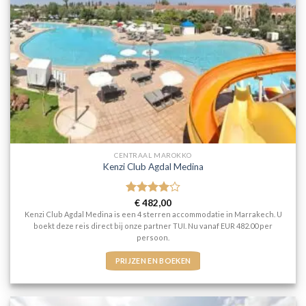
CENTRAAL MAROKKO
Kenzi Club Agdal Medina
Gewaardeerd
€
482,00
4
uit 5
Kenzi Club Agdal Medina is een 4 sterren accommodatie in Marrakech. U
boekt deze reis direct bij onze partner TUI. Nu vanaf EUR 482.00 per
persoon.
PRIJZEN EN BOEKEN