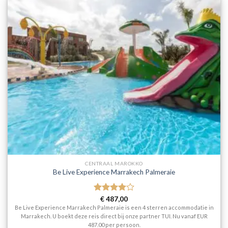
CENTRAAL MAROKKO
Be Live Experience Marrakech Palmeraie
Gewaardeerd
€
487,00
4
uit 5
Be Live Experience Marrakech Palmeraie is een 4 sterren accommodatie in
Marrakech. U boekt deze reis direct bij onze partner TUI. Nu vanaf EUR
487.00 per persoon.