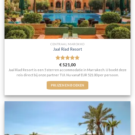
CENTRAAL MAROKKO
Jaal Riad Resort
Gewaardeerd
€
521,00
5
uit 5
Jaal Riad Resort is een 5 sterren accommodatie in Marrakech. U boekt deze
reis direct bij onze partner TUI. Nu vanaf EUR 521.00 per persoon.
PRIJZEN EN BOEKEN