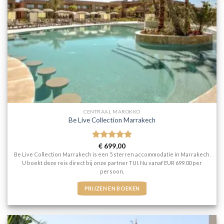
CENTRAAL MAROKKO
Be Live Collection Marrakech
Gewaardeerd
€
699,00
5
uit 5
Be Live Collection Marrakech is een 5 sterren accommodatie in Marrakech.
U boekt deze reis direct bij onze partner TUI. Nu vanaf EUR 699.00 per
persoon.
PRIJZEN EN BOEKEN