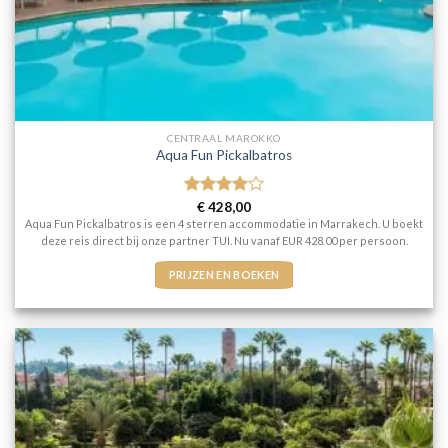
CENTRAAL MAROKKO
Aqua Fun Pickalbatros
Gewaardeerd
€
428,00
4
uit 5
Aqua Fun Pickalbatros is een 4 sterren accommodatie in Marrakech. U boekt
deze reis direct bij onze partner TUI. Nu vanaf EUR 428.00 per persoon.
PRIJZEN EN BOEKEN