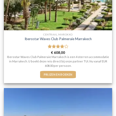
CENTRAAL MAROKKO
Iberostar Waves Club Palmeraie Marrakech
Gewaardeerd
€
608,00
4
uit 5
Iberostar Waves Club Palmeraie Marrakech is een 4 sterren accommodatie
in Marrakech. U boekt deze reis direct bij onze partner TUI. Nu vanaf EUR
608.00 per persoon.
PRIJZEN EN BOEKEN