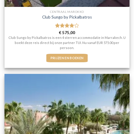
CENTRAAL MAROKKO
Club Sungo by Pickalbatros
Gewaardeerd
€
575,00
4
uit 5
Club Sungo by Pickalbatros is een 4 sterren accommodatie in Marrakech. U
boekt deze reis direct bij onze partner TUI. Nu vanaf EUR 575.00 per
persoon.
PRIJZEN EN BOEKEN