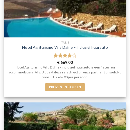
ITALIË
Hotel Agriturismo Villa Dafne – inclusief huurauto
Gewaardeerd
€
669,00
4
uit 5
Hotel Agriturismo Villa Dafne - inclusief huurauto is een 4 sterren
accommodatie in Alia. U boekt deze reis direct bij onze partner Sunweb. Nu
vanaf EUR 669.00 per persoon.
PRIJZEN EN BOEKEN