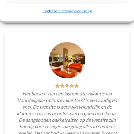
Tim Beukers
/
Tilburg
Cookiebeleid
Privacyverklaring
Het boeken van een lastminute vakantie via
Voordeligelastminutevakantie.nl is eenvoudig en
snel. De website is gebruiksvriendelijk en de
klantenservice is behulpzaam en goed bereikbaar.
De aangeboden pakketreizen op de website zijn
handig voor reizigers die graag alles in één keer
regelen. Het aanbod varieert van budget, luxe tot