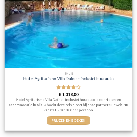
ITALIË
Hotel Agriturismo Villa Dafne – inclusief huurauto
Gewaardeerd
€
1.018,00
4
uit 5
Hotel Agriturismo Villa Dafne - inclusief huurauto is een 4 sterren
accommodatie in Alia. U boekt deze reis direct bij onze partner Sunweb. Nu
vanaf EUR 1018.00 per persoon.
PRIJZEN EN BOEKEN