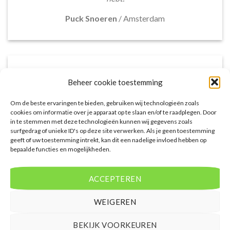
Puck Snoeren
/
Amsterdam
Beheer cookie toestemming
Om de beste ervaringen te bieden, gebruiken wij technologieën zoals
cookies om informatie over je apparaat op te slaan en/of te raadplegen. Door
in te stemmen met deze technologieën kunnen wij gegevens zoals
surfgedrag of unieke ID's op deze site verwerken. Als je geen toestemming
geeft of uw toestemming intrekt, kan dit een nadelige invloed hebben op
bepaalde functies en mogelijkheden.
Het aanbod van accommodaties op
voordeligelastminutevakantie.nl is erg goed. Van
ACCEPTEREN
luxe resorts tot budgetvriendelijke hotels, de site
biedt een breed scala aan opties. De handige
WEIGEREN
zoekfilters maakten het eenvoudig om
accommodaties te vinden die aansluiten bij mijn
BEKIJK VOORKEUREN
voorkeuren en budget.