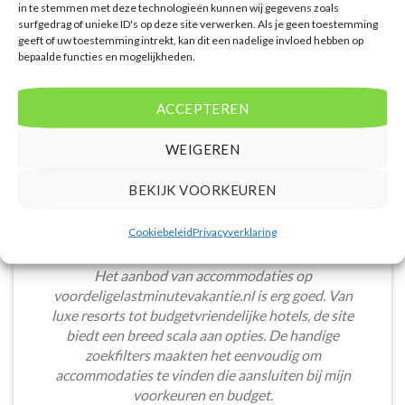
in te stemmen met deze technologieën kunnen wij gegevens zoals
Puck Snoeren
/
Amsterdam
surfgedrag of unieke ID's op deze site verwerken. Als je geen toestemming
geeft of uw toestemming intrekt, kan dit een nadelige invloed hebben op
bepaalde functies en mogelijkheden.
ACCEPTEREN
WEIGEREN
BEKIJK VOORKEUREN
Cookiebeleid
Privacyverklaring
Het aanbod van accommodaties op
voordeligelastminutevakantie.nl is erg goed. Van
luxe resorts tot budgetvriendelijke hotels, de site
biedt een breed scala aan opties. De handige
zoekfilters maakten het eenvoudig om
accommodaties te vinden die aansluiten bij mijn
voorkeuren en budget.