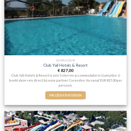
GUMULDUR
Club Yali Hotels & Resort
€
827,00
Club Yali Hotels & Resort is een 5 sterren accommodatie in Gumuldur. U
boekt deze reis direct bij onze partner Corendon. Nu vanaf EUR 827.00 per
persoon.
PRIJZEN EN BOEKEN