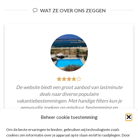
WAT ZE OVER ONS ZEGGEN
De website biedt een groot aanbod van lastminute
deals naar diverse populaire
vakantiebestemmingen. Met handige filters kun je
eenvoudig zoeken op reisduur, bestemming en
budget. De prijzen zijn zeer competitief en worden
Beheer cookie toestemming
continu vergeleken met andere aanbieders. Je hebt
dus altijd de garantie dat je de beste deal te pakken
Om de beste ervaringen te bieden, gebruiken wij technologieën zoals
hebt.
cookies om informatie over je apparaat op te slaan en/of te raadplegen. Door