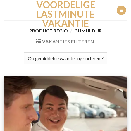
VOORDELIGE
Ga
naar
LASTMINUTE
inhoud
VAKANTIE
PRODUCT REGIO
/
GUMULDUR
VAKANTIES FILTEREN