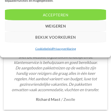
bepaalde functies en mogelijkheden.
ACCEPTEREN
WEIGEREN
BEKIJK VOORKEUREN
Het boeken van een lastminute vakantie via
Cookiebeleid
Privacyverklaring
Voordeligelastminutevakantie.nl is eenvoudig en
snel. De website is gebruiksvriendelijk en de
klantenservice is behulpzaam en goed bereikbaar.
De aangeboden pakketreizen op de website zijn
handig voor reizigers die graag alles in één keer
regelen. Het aanbod varieert van budget, luxe tot
gezinsvriendelijke vakanties. De pakketten
omvatten vaak accommodatie, vluchten en transfer.
Richard Mast
/
Zwolle