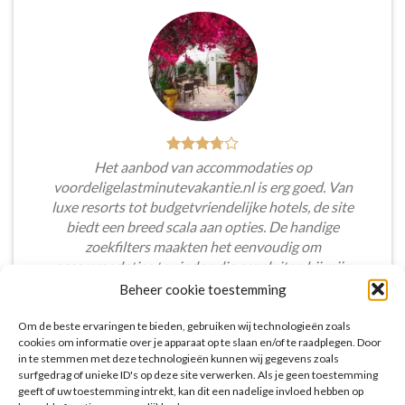
Het aanbod van accommodaties op
voordeligelastminutevakantie.nl is erg goed. Van
luxe resorts tot budgetvriendelijke hotels, de site
biedt een breed scala aan opties. De handige
zoekfilters maakten het eenvoudig om
accommodaties te vinden die aansluiten bij mijn
voorkeuren en budget.
Beheer cookie toestemming
Tim Beukers
/
Tilburg
Om de beste ervaringen te bieden, gebruiken wij technologieën zoals
cookies om informatie over je apparaat op te slaan en/of te raadplegen. Door
in te stemmen met deze technologieën kunnen wij gegevens zoals
surfgedrag of unieke ID's op deze site verwerken. Als je geen toestemming
geeft of uw toestemming intrekt, kan dit een nadelige invloed hebben op