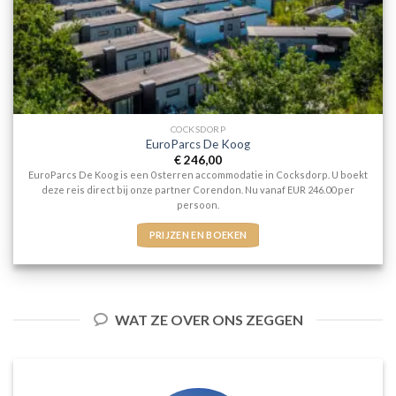
COCKSDORP
EuroParcs De Koog
€
246,00
EuroParcs De Koog is een 0 sterren accommodatie in Cocksdorp. U boekt
deze reis direct bij onze partner Corendon. Nu vanaf EUR 246.00 per
persoon.
PRIJZEN EN BOEKEN
WAT ZE OVER ONS ZEGGEN