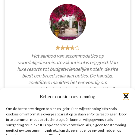
Het aanbod van accommodaties op
voordeligelastminutevakantie.nl is erg goed. Van
luxe resorts tot budgetvriendelijke hotels, de site
biedt een breed scala aan opties. De handige
zoekfilters maakten het eenvoudig om
accommodaties te vinden die aansluiten bij mijn
voorkeuren en budget.
Beheer cookie toestemming
Tim Beukers
/
Tilburg
Om de beste ervaringen te bieden, gebruiken wij technologieën zoals
cookies om informatie over je apparaat op te slaan en/of te raadplegen. Door
in te stemmen met deze technologieën kunnen wij gegevens zoals
surfgedrag of unieke ID's op deze site verwerken. Als je geen toestemming
geeft of uw toestemming intrekt, kan dit een nadelige invloed hebben op