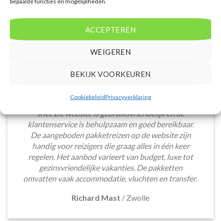
bepaalde functies en mogelijkheden.
ACCEPTEREN
WEIGEREN
BEKIJK VOORKEUREN
Het boeken van een lastminute vakantie via
Cookiebeleid
Privacyverklaring
Voordeligelastminutevakantie.nl is eenvoudig en
snel. De website is gebruiksvriendelijk en de
klantenservice is behulpzaam en goed bereikbaar.
De aangeboden pakketreizen op de website zijn
handig voor reizigers die graag alles in één keer
regelen. Het aanbod varieert van budget, luxe tot
gezinsvriendelijke vakanties. De pakketten
omvatten vaak accommodatie, vluchten en transfer.
Richard Mast
/
Zwolle