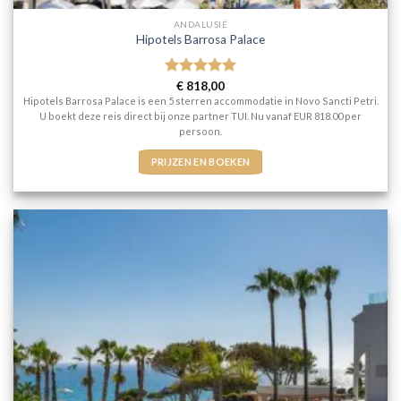
ANDALUSIË
Hipotels Barrosa Palace
Gewaardeerd
€
818,00
5
uit 5
Hipotels Barrosa Palace is een 5 sterren accommodatie in Novo Sancti Petri.
U boekt deze reis direct bij onze partner TUI. Nu vanaf EUR 818.00 per
persoon.
PRIJZEN EN BOEKEN