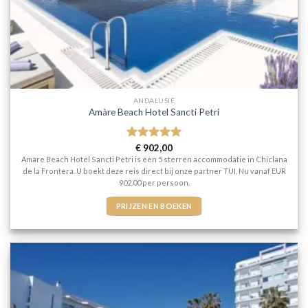
ANDALUSIË
Amàre Beach Hotel Sancti Petri
Gewaardeerd
€
902,00
5
uit 5
Amàre Beach Hotel Sancti Petri is een 5 sterren accommodatie in Chiclana
de la Frontera. U boekt deze reis direct bij onze partner TUI. Nu vanaf EUR
902.00 per persoon.
PRIJZEN EN BOEKEN