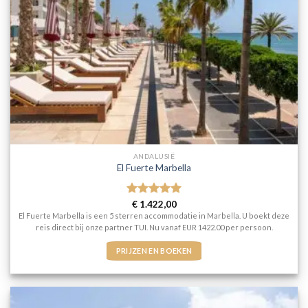
ANDALUSIË
El Fuerte Marbella
Gewaardeerd
€
1.422,00
5
uit 5
El Fuerte Marbella is een 5 sterren accommodatie in Marbella. U boekt deze
reis direct bij onze partner TUI. Nu vanaf EUR 1422.00 per persoon.
PRIJZEN EN BOEKEN