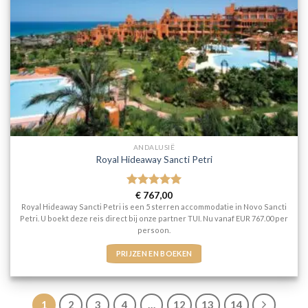
ANDALUSIË
Royal Hideaway Sancti Petri
Gewaardeerd
€
767,00
5
uit 5
Royal Hideaway Sancti Petri is een 5 sterren accommodatie in Novo Sancti
Petri. U boekt deze reis direct bij onze partner TUI. Nu vanaf EUR 767.00 per
persoon.
PRIJZEN EN BOEKEN
1
2
3
4
…
12
13
14