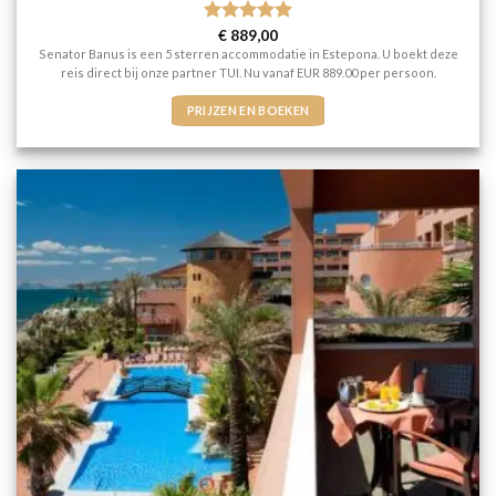
Gewaardeerd
€
889,00
5
uit 5
Senator Banus is een 5 sterren accommodatie in Estepona. U boekt deze
reis direct bij onze partner TUI. Nu vanaf EUR 889.00 per persoon.
PRIJZEN EN BOEKEN