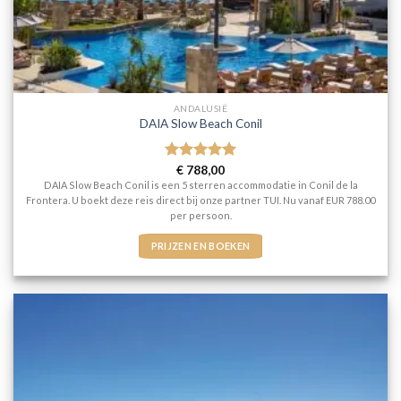
ANDALUSIË
DAIA Slow Beach Conil
Gewaardeerd
€
788,00
5
uit 5
DAIA Slow Beach Conil is een 5 sterren accommodatie in Conil de la
Frontera. U boekt deze reis direct bij onze partner TUI. Nu vanaf EUR 788.00
per persoon.
PRIJZEN EN BOEKEN