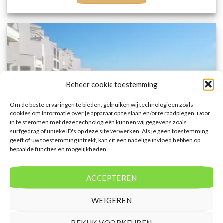
Beheer cookie toestemming
Om de beste ervaringen te bieden, gebruiken wij technologieën zoals
cookies om informatie over je apparaat op te slaan en/of te raadplegen. Door
in te stemmen met deze technologieën kunnen wij gegevens zoals
surfgedrag of unieke ID's op deze site verwerken. Als je geen toestemming
geeft of uw toestemming intrekt, kan dit een nadelige invloed hebben op
bepaalde functies en mogelijkheden.
ACCEPTEREN
ANDALUSIË
TUI BLUE Zahara Beach
WEIGEREN
BEKIJK VOORKEUREN