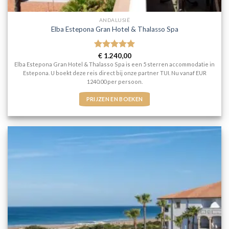
ANDALUSIË
Elba Estepona Gran Hotel & Thalasso Spa
Gewaardeerd
€
1.240,00
5
uit 5
Elba Estepona Gran Hotel & Thalasso Spa is een 5 sterren accommodatie in
Estepona. U boekt deze reis direct bij onze partner TUI. Nu vanaf EUR
1240.00 per persoon.
PRIJZEN EN BOEKEN