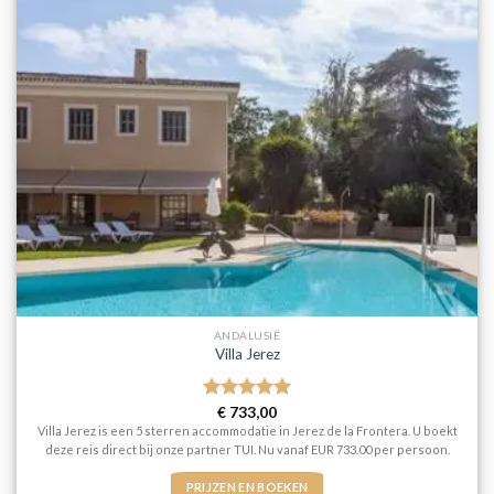
ANDALUSIË
Villa Jerez
Gewaardeerd
€
733,00
5
uit 5
Villa Jerez is een 5 sterren accommodatie in Jerez de la Frontera. U boekt
deze reis direct bij onze partner TUI. Nu vanaf EUR 733.00 per persoon.
PRIJZEN EN BOEKEN