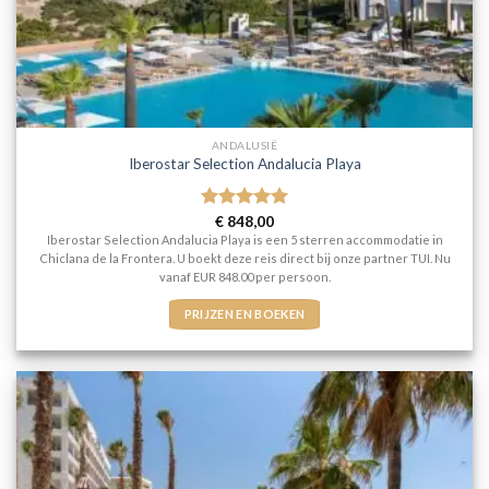
ANDALUSIË
Iberostar Selection Andalucia Playa
Gewaardeerd
€
848,00
5
uit 5
Iberostar Selection Andalucia Playa is een 5 sterren accommodatie in
Chiclana de la Frontera. U boekt deze reis direct bij onze partner TUI. Nu
vanaf EUR 848.00 per persoon.
PRIJZEN EN BOEKEN