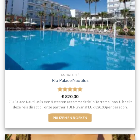
ANDALUSIË
Riu Palace Nautilus
Gewaardeerd
€
820,00
5
uit 5
Riu Palace Nautilus is een 5 sterren accommodatie in Torremolinos. U boekt
deze reis direct bij onze partner TUI. Nu vanaf EUR 820.00 per persoon.
PRIJZEN EN BOEKEN