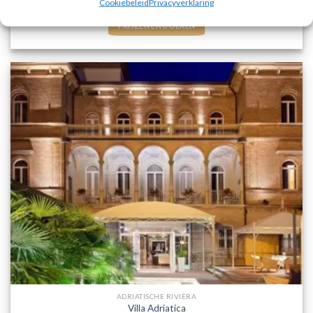
Cookiebeleid
Privacyverklaring
direct bij onze partner TUI. Nu vanaf EUR 311.00 per persoon.
PRIJZEN EN BOEKEN
ADRIATISCHE RIVIÈRA
Villa Adriatica