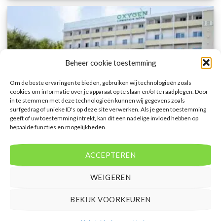
Beheer cookie toestemming
Om de beste ervaringen te bieden, gebruiken wij technologieën zoals
cookies om informatie over je apparaat op te slaan en/of te raadplegen. Door
in te stemmen met deze technologieën kunnen wij gegevens zoals
surfgedrag of unieke ID's op deze site verwerken. Als je geen toestemming
geeft of uw toestemming intrekt, kan dit een nadelige invloed hebben op
bepaalde functies en mogelijkheden.
ACCEPTEREN
ADRIATISCHE RIVIÈRA
WEIGEREN
Oxygen Lifestyle
BEKIJK VOORKEUREN
Gewaardeerd
€
311,00
4
uit 5
Oxygen Lifestyle is een 4 sterren accommodatie in Rimini. U boekt deze reis