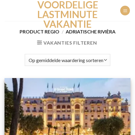
VOORDELIGE
Ga
naar
LASTMINUTE
inhoud
VAKANTIE
PRODUCT REGIO
/
ADRIATISCHE RIVIÈRA
VAKANTIES FILTEREN