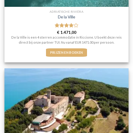
ADRIATISCHE RIVIÈRA
De la Ville
Gewaardeerd
€
1.471,00
4
uit 5
De la Ville is een 4 sterren accommodatie in Riccione. U boekt deze reis
direct bij onze partner TUI. Nu vanaf EUR 1471.00 per persoon.
PRIJZEN EN BOEKEN