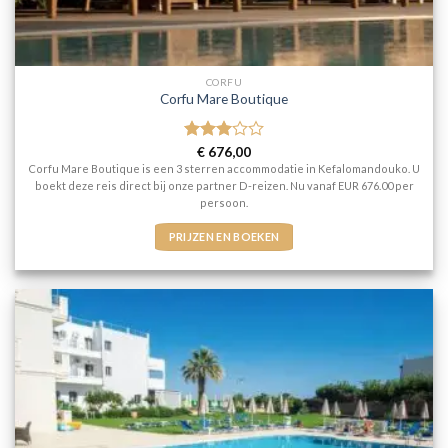
CORFU
Corfu Mare Boutique
Gewaardeerd
€
676,00
3
uit 5
Corfu Mare Boutique is een 3 sterren accommodatie in Kefalomandouko. U
boekt deze reis direct bij onze partner D-reizen. Nu vanaf EUR 676.00 per
persoon.
PRIJZEN EN BOEKEN