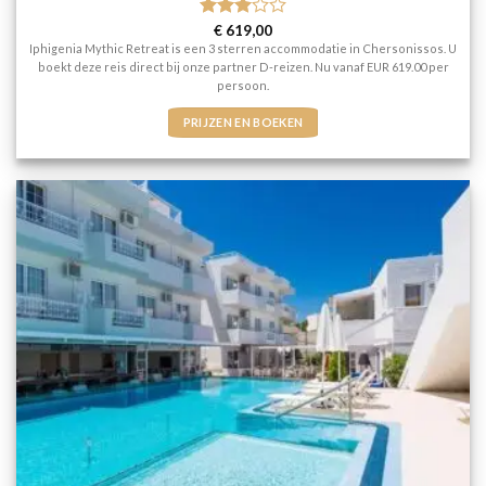
Gewaardeerd
€
619,00
3
uit 5
Iphigenia Mythic Retreat is een 3 sterren accommodatie in Chersonissos. U
boekt deze reis direct bij onze partner D-reizen. Nu vanaf EUR 619.00 per
persoon.
PRIJZEN EN BOEKEN