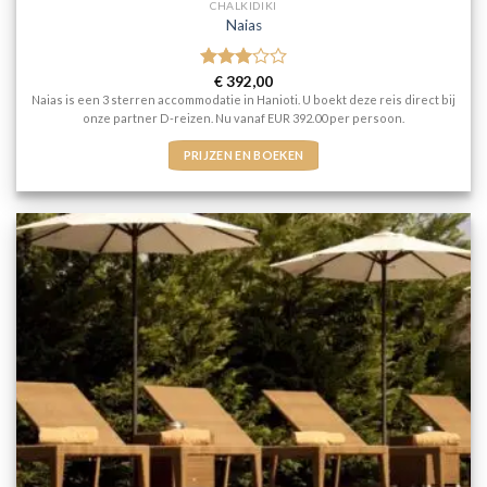
CHALKIDIKI
Naias
Gewaardeerd
€
392,00
3
uit 5
Naias is een 3 sterren accommodatie in Hanioti. U boekt deze reis direct bij
onze partner D-reizen. Nu vanaf EUR 392.00 per persoon.
PRIJZEN EN BOEKEN