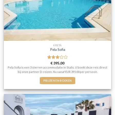
KRETA
Pela Sofia
Gewaardeerd
€
395,00
3
uit 5
Pela Sofia is een 3 sterren accommodatie in Stalis. U boekt deze reis direct
bij onze partner D-reizen. Nu vanaf EUR 395.00 per persoon.
PRIJZEN EN BOEKEN