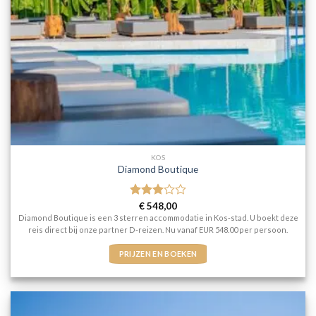
KOS
Diamond Boutique
Gewaardeerd
€
548,00
3
uit 5
Diamond Boutique is een 3 sterren accommodatie in Kos-stad. U boekt deze
reis direct bij onze partner D-reizen. Nu vanaf EUR 548.00 per persoon.
PRIJZEN EN BOEKEN