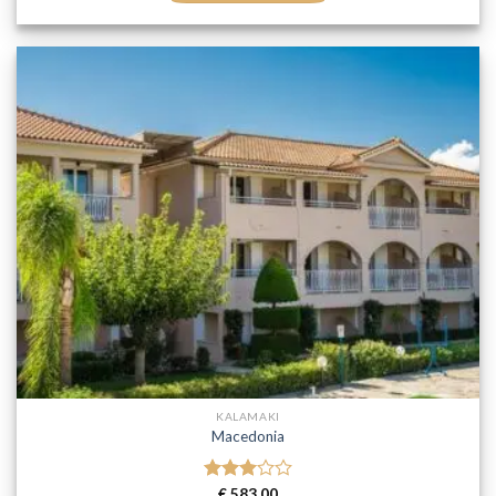
KALAMAKI
Macedonia
Gewaardeerd
€
583,00