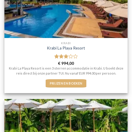
KRABI
Krabi La Playa Resort
Gewaardeerd
€
994,00
3
uit 5
Krabi La Playa Resort is een 3 sterren accommodatie in Krabi. U boekt deze
reis direct bij onze partner TUI. Nu vanaf EUR 994.00 per persoon.
PRIJZEN EN BOEKEN