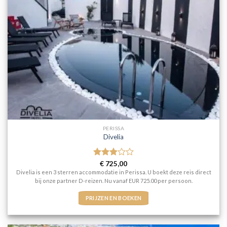
PERISSA
Divelia
Gewaardeerd
€
725,00
3
uit 5
Divelia is een 3 sterren accommodatie in Perissa. U boekt deze reis direct
bij onze partner D-reizen. Nu vanaf EUR 725.00 per persoon.
PRIJZEN EN BOEKEN