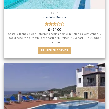
KRETA
Castello Bianco
Gewaardeerd
€
494,00
3
uit 5
Castello Bianco is een 3 sterren accommodatie in Platanias Rethymnon. U
boekt deze reis direct bij onze partner D-reizen. Nu vanaf EUR 494.00 per
persoon.
PRIJZEN EN BOEKEN