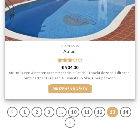
ALONISSOS
Atrium
Gewaardeerd
€
904,00
3
uit 5
Atrium is een 3 sterren accommodatie in Patitiri. U boekt deze reis direct bij
onze partner D-reizen. Nu vanaf EUR 904.00 per persoon.
PRIJZEN EN BOEKEN
1
2
3
…
10
11
12
13
14