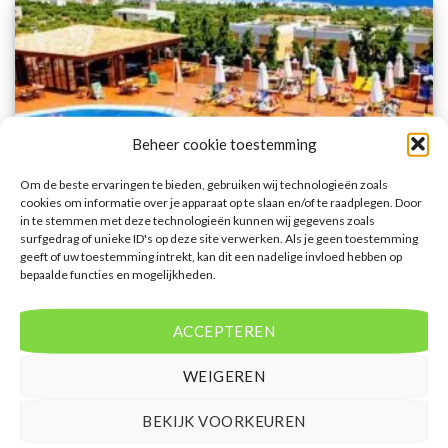
Beheer cookie toestemming
Om de beste ervaringen te bieden, gebruiken wij technologieën zoals
cookies om informatie over je apparaat op te slaan en/of te raadplegen. Door
in te stemmen met deze technologieën kunnen wij gegevens zoals
surfgedrag of unieke ID's op deze site verwerken. Als je geen toestemming
geeft of uw toestemming intrekt, kan dit een nadelige invloed hebben op
bepaalde functies en mogelijkheden.
ACCEPTEREN
KOUTOULOUFARI
Ippoliti Village
WEIGEREN
Gewaardeerd
€
370,00
3
uit 5
Ippoliti Village is een 3 sterren accommodatie in Koutouloufari. U boekt
BEKIJK VOORKEUREN
deze reis direct bij onze partner D-reizen. Nu vanaf EUR 370.00 per persoon.