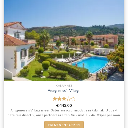
KALAMAKI
Anagenessis Village
Gewaardeerd
€
443,00
3
uit 5
Anagenessis Village is een 3 sterren accommodatie in Kalamaki. U boekt
deze reis direct bij onze partner D-reizen. Nu vanaf EUR 443.00 per persoon.
PRIJZEN EN BOEKEN